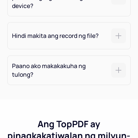
device?
Hindi makita ang record ng file?
Paano ako makakakuha ng
tulong?
Ang TopPDF ay
pinagkakatiwalan ng milyun-