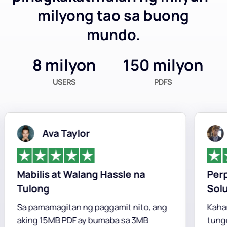
milyong tao sa buong
mundo.
8 milyon
150 milyon
USERS
PDFS
Ava Taylor
Mabilis at Walang Hassle na
Perpe
Tulong
Solut
Sa pamamagitan ng paggamit nito, ang
Kahang
aking 15MB PDF ay bumaba sa 3MB
tungo s