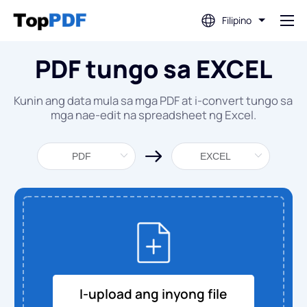
Filipino
PDF tungo sa EXCEL
I-edit ang PDF
Kunin ang data mula sa mga PDF at i-convert tungo sa
I-translate ang PDF
mga nae-edit na spreadsheet ng Excel.
Pagsamahin ang PDF
Hatiin ang PDF
I-compress ang PDF
I-convert Mula sa PDF
I-upload ang inyong file