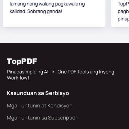
lamang nang walang pagkawala ng
TopPDF 
kalidad. Sobrang ganda!
pagbab
pinapan
layout.
Pinapasimple ng All-in-One PDF Tools ang Inyong
Workflow!
Kasunduan sa Serbisyo
Mga Tuntunin at Kondisyon
Mga Tuntunin sa Subscription