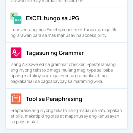
larawan na may mataas na resolution.
EXCEL tungo sa JPG
I-convert ang mga Excel spreadsheet tungo sa mga file
ng larawan para sa mas mahusay na accessibility.
Tagasuri ng Grammar
Isang AI-powered na grammar checker. I-paste lamang
ang inyong teksto o magsimulang mag-type sa ibaba
upang matukoy ang mga error sa gramatika at mga
pagkakamali sa pagbabaybay sa maraming wika.
Tool sa Paraphrasing
I-rephrase ang inyong teksto nang madali sa katumpakan
at bilis, makatipid ng oras at mapahusay ang kahusayan
sa pagsusulat.