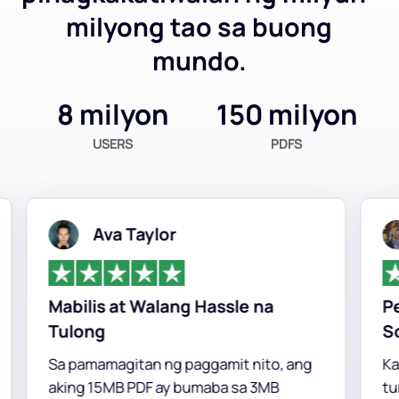
milyong tao sa buong
mundo.
8 milyon
150 milyon
USERS
PDFS
Ava Taylor
Mabilis at Walang Hassle na
Perp
Tulong
Solu
Sa pamamagitan ng paggamit nito, ang
Kaha
aking 15MB PDF ay bumaba sa 3MB
tungo