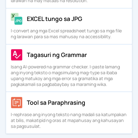
larawan na may mataas na resolution.
EXCEL tungo sa JPG
I-convert ang mga Excel spreadsheet tungo sa mga file
ng larawan para sa mas mahusay na accessibility.
Tagasuri ng Grammar
Isang AI-powered na grammar checker. I-paste lamang
ang inyong teksto o magsimulang mag-type sa ibaba
upang matukoy ang mga error sa gramatika at mga
pagkakamali sa pagbabaybay sa maraming wika.
Tool sa Paraphrasing
I-rephrase ang inyong teksto nang madali sa katumpakan
at bilis, makatipid ng oras at mapahusay ang kahusayan
sa pagsusulat.