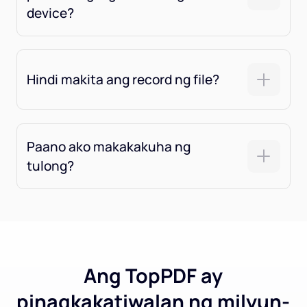
device?
Hindi makita ang record ng file?
Paano ako makakakuha ng
tulong?
Ang TopPDF ay
pinagkakatiwalan ng milyun-