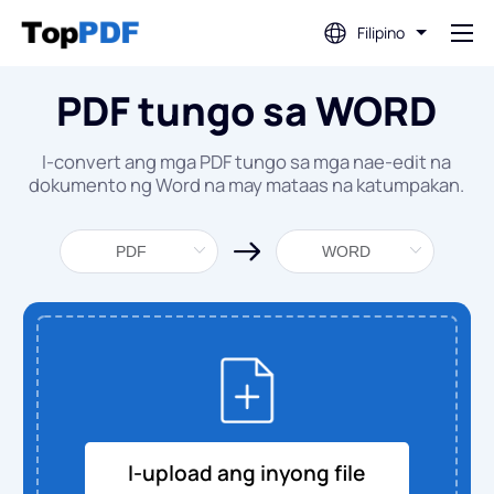
Filipino
PDF tungo sa WORD
I-edit ang PDF
I-convert ang mga PDF tungo sa mga nae-edit na
I-translate ang PDF
dokumento ng Word na may mataas na katumpakan.
Pagsamahin ang PDF
Hatiin ang PDF
I-compress ang PDF
I-convert Mula sa PDF
I-upload ang inyong file