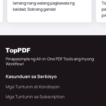
lamang nang walang pagkawala ng
TopPD
kalidad. Sobrang ganda!
pagb
pinap
layou
Pinapasimple ng All-in-One PDF Tools ang Inyong
Workflow!
Kasunduan sa Serbisyo
Mga Tuntunin at Kondisyon
Mga Tuntunin sa Subscription