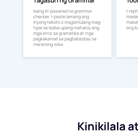
Tagasuri ng Grammar
Too
Isang AI-powered na grammar
I-rep
checker. I-paste lamang ang
madal
inyong teksto o magsimulang mag-
makat
type sa ibaba upang matukoy ang
ang k
mga error sa gramatika at mga
pagkakamali sa pagbabaybay sa
maraming wika.
Kinikilala