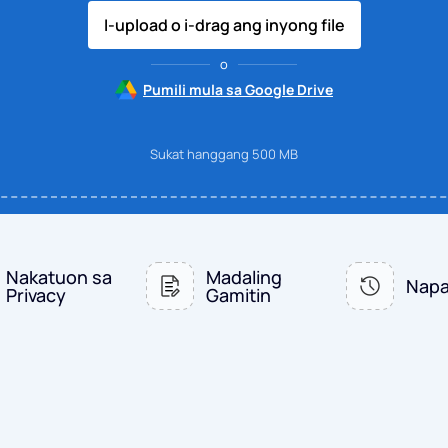
I-upload o i-drag ang inyong file
o
Pumili mula sa Google Drive
Sukat hanggang 500 MB
Nakatuon sa
Madaling
Napa
Privacy
Gamitin