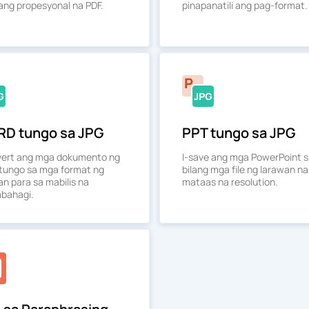
ng propesyonal na PDF.
pinapanatili ang pag-format.
D tungo sa JPG
PPT tungo sa JPG
vert ang mga dokumento ng
I-save ang mga PowerPoint s
tungo sa mga format ng
bilang mga file ng larawan n
an para sa mabilis na
mataas na resolution.
bahagi.