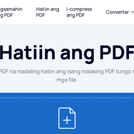
agsamahin
Hatiin ang
I-compress
Converter
g PDF
PDF
ang PDF
Mula sa PDF
I-convert tungo sa PDF
I-convert tungo s
Hatiin ang PD
 tungo sa WORD
WORD tungo sa PDF
WORD tung
tungo sa EXCEL
EXCEL tungo sa PDF
EXCEL tung
 PDF na madaling hatiin ang isang malaking PDF tungo
mga file.
tungo sa PPT
PPT tungo sa PDF
PPT tungo 
tungo sa JPG
JPG tungo sa PDF
PDF tungo 
EPUB tungo sa PDF