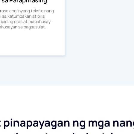
l sa Paraphrasing
hrase ang inyong teksto nang
i sa katumpakan at bilis,
ipid ng oras at mapahusay
ahusayan sa pagsusulat.
 at pinapayagan ng mga n