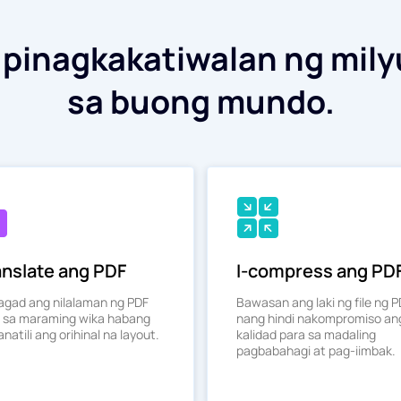
 pinagkakatiwalan ng mily
sa buong mundo.
anslate ang PDF
I-compress ang PD
n agad ang nilalaman ng PDF
Bawasan ang laki ng file ng 
 sa maraming wika habang
nang hindi nakompromiso an
natili ang orihinal na layout.
kalidad para sa madaling
pagbabahagi at pag-iimbak.