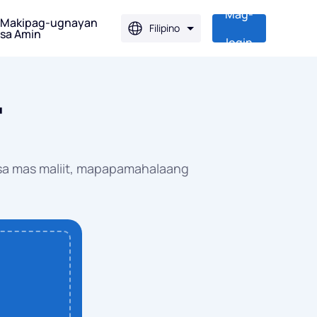
Mag-
Makipag-ugnayan
Filipino
sa Amin
login
a JPG
F
o sa JPG
o sa JPG
 sa mas maliit, mapapamahalaang
sa JPG
sa JPG