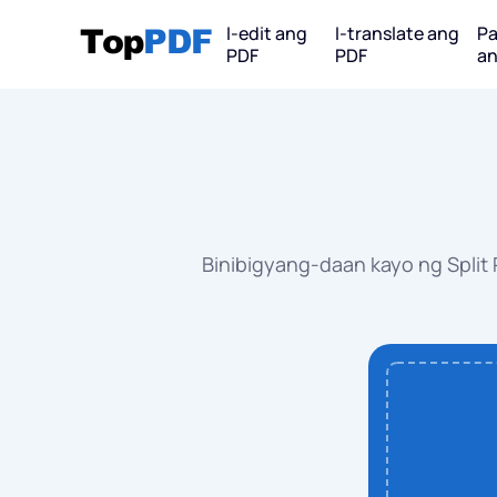
I-edit ang
I-translate ang
P
PDF
PDF
an
I-convert 
PDF
PDF 
Binibigyang-daan kayo ng Split
PDF 
PDF 