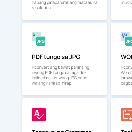
habang pinapanatili ang mataas na
mukha
resolution.
PDF tungo sa JPG
WOR
I-convert ang bawat pahina ng
I-con
inyong PDF tungo sa mga de-
Word 
kalidad na larawang JPG nang
laraw
walang kahirap-hirap.
pagba