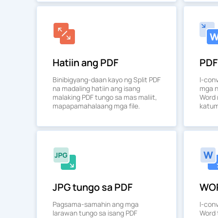
Hatiin ang PDF
PDF
Binibigyang-daan kayo ng Split PDF
I-con
na madaling hatiin ang isang
mga n
malaking PDF tungo sa mas maliit,
Word 
mapapamahalaang mga file.
katu
JPG tungo sa PDF
WOR
Pagsama-samahin ang mga
I-con
larawan tungo sa isang PDF
Word 