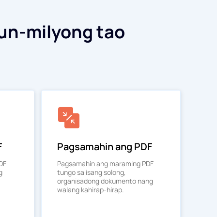
un-milyong tao
F
Pagsamahin ang PDF
PDF
Pagsamahin ang maraming PDF
g
tungo sa isang solong,
organisadong dokumento nang
walang kahirap-hirap.