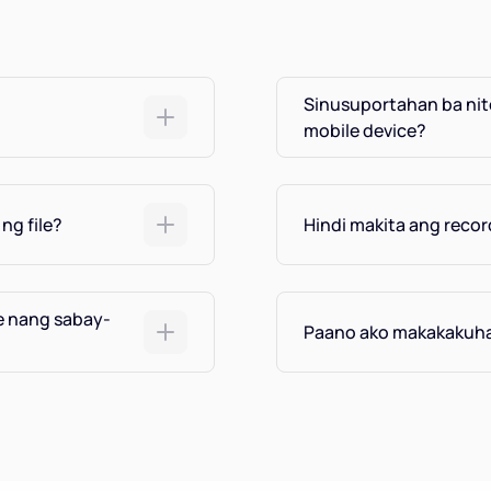
Sinusuportahan ba nit
mobile device?
ng file?
Hindi makita ang record
e nang sabay-
Paano ako makakakuha