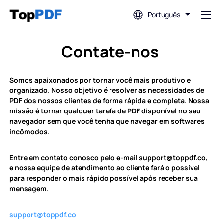
Português
Editar PDF
Contate-nos
Traduzir PDF
Somos apaixonados por tornar você mais produtivo e
organizado. Nosso objetivo é resolver as necessidades de
PDF dos nossos clientes de forma rápida e completa. Nossa
Mesclar PDF
missão é tornar qualquer tarefa de PDF disponível no seu
navegador sem que você tenha que navegar em softwares
incômodos.
Dividir PDF
Entre em contato conosco pelo e-mail support@toppdf.co,
e nossa equipe de atendimento ao cliente fará o possível
Comprimir PDF
para responder o mais rápido possível após receber sua
mensagem.
Converter de PDF
support@toppdf.co