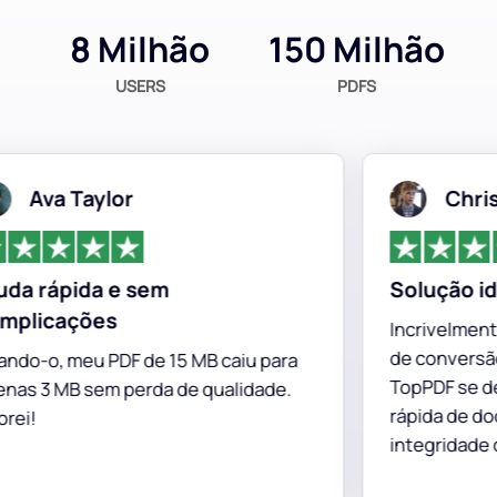
8 Milhão
150 Milhão
USERS
PDFS
Ava Taylor
Christop
 rápida e sem
Solução ideal
icações
Incrivelmente ef
de conversão de 
o, meu PDF de 15 MB caiu para
TopPDF se desta
3 MB sem perda de qualidade.
rápida de docum
integridade dos 