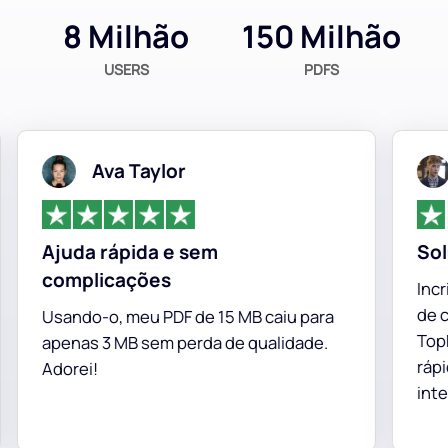
8 Milhão
150 Milhão
USERS
PDFS
Ava Taylor
Ajuda rápida e sem
Solu
complicações
Incri
de co
Usando-o, meu PDF de 15 MB caiu para
TopPD
apenas 3 MB sem perda de qualidade.
rápid
Adorei!
integ