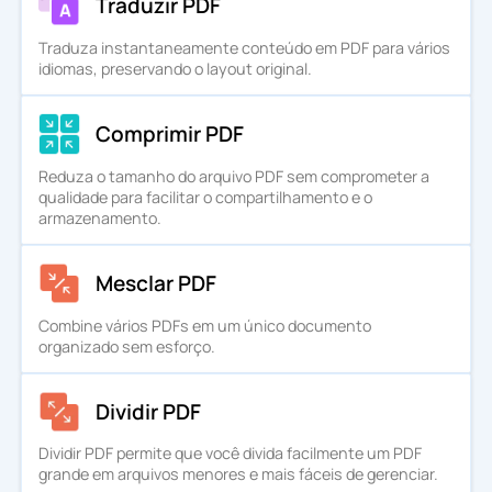
Traduzir PDF
PDF para WORD
Converter para PDF
Traduza instantaneamente conteúdo em PDF para vários
idiomas, preservando o layout original.
PDF para EXCEL
WORD para PDF
Converter para JPG
Comprimir PDF
PDF para PPT
EXCEL para PDF
WORD para JPG
Fale Conosco
Reduza o tamanho do arquivo PDF sem comprometer a
qualidade para facilitar o compartilhamento e o
armazenamento.
PDF para JPG
PPT para PDF
EXCEL para JPG
Conecte-se
Mesclar PDF
JPG para PDF
PPT para JPG
Combine vários PDFs em um único documento
organizado sem esforço.
EPUB para PDF
PDF para JPG
Dividir PDF
Dividir PDF permite que você divida facilmente um PDF
grande em arquivos menores e mais fáceis de gerenciar.