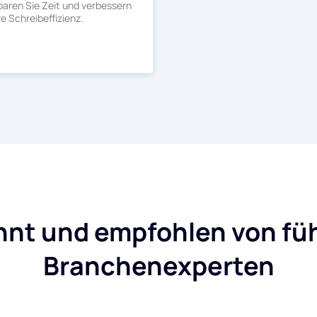
paren Sie Zeit und verbessern
re Schreibeffizienz.
nnt und empfohlen von fü
Branchenexperten