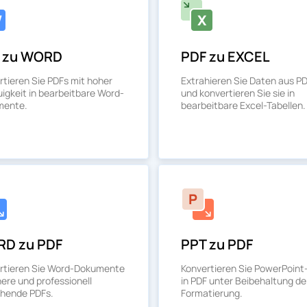
 zu WORD
PDF zu EXCEL
rtieren Sie PDFs mit hoher
Extrahieren Sie Daten aus P
igkeit in bearbeitbare Word-
und konvertieren Sie sie in
mente.
bearbeitbare Excel-Tabellen.
D zu PDF
PPT zu PDF
rtieren Sie Word-Dokumente
Konvertieren Sie PowerPoint-
here und professionell
in PDF unter Beibehaltung de
hende PDFs.
Formatierung.