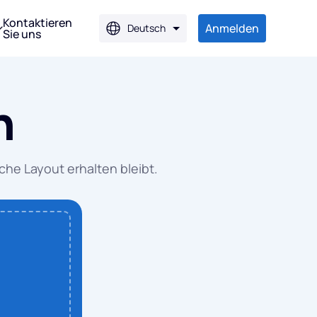
Kontaktieren
Anmelden
Deutsch
Sie uns
en
n
JPG
JPG
he Layout erhalten bleibt.
G