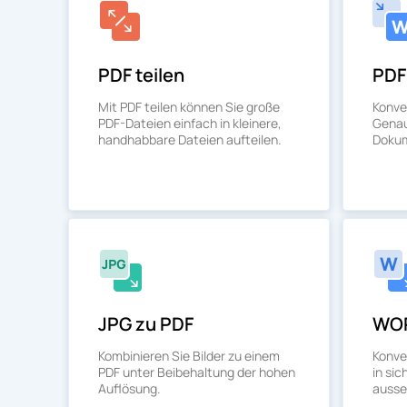
PDF teilen
PDF
Mit PDF teilen können Sie große
Konve
PDF-Dateien einfach in kleinere,
Genau
handhabbare Dateien aufteilen.
Doku
JPG zu PDF
WOR
Kombinieren Sie Bilder zu einem
Konve
PDF unter Beibehaltung der hohen
in sic
Auflösung.
ausse