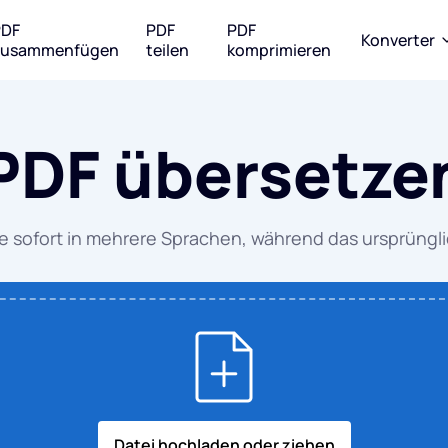
PDF
PDF
PDF
Konverter
zusammenfügen
teilen
komprimieren
nvertieren
Zu PDF konvertieren
Zu JPG konvertier
PDF übersetze
 zu WORD
WORD zu PDF
WORD zu 
zu EXCEL
EXCEL zu PDF
EXCEL zu 
e sofort in mehrere Sprachen, während das ursprünglic
zu PPT
PPT zu PDF
PPT zu JP
zu JPG
JPG zu PDF
PDF zu JPG
EPUB zu PDF
Datei hochladen oder ziehen