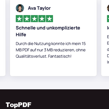
Ava Taylor
Schnelle und unkomplizierte
Ide
Hilfe
Erst
Exce
Durch die Nutzung konnte ich mein 15
dur
MB PDF auf nur 3 MB reduzieren, ohne
Dok
Qualitätsverlust. Fantastisch!
Inte
blei