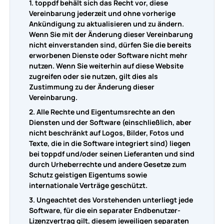
1. toppdf behält sich das Recht vor, diese
Vereinbarung jederzeit und ohne vorherige
PDF zu WORD
Zu PDF konvertieren
Ankündigung zu aktualisieren und zu ändern.
Wenn Sie mit der Änderung dieser Vereinbarung
PDF zu EXCEL
nicht einverstanden sind, dürfen Sie die bereits
WORD zu PDF
Zu JPG konvertieren
erworbenen Dienste oder Software nicht mehr
nutzen. Wenn Sie weiterhin auf diese Website
PDF zu PPT
EXCEL zu PDF
zugreifen oder sie nutzen, gilt dies als
WORD zu JPG
Kontaktieren Sie uns
Zustimmung zu der Änderung dieser
Vereinbarung.
PDF zu JPG
PPT zu PDF
EXCEL zu JPG
2. Alle Rechte und Eigentumsrechte an den
Anmelden
Diensten und der Software (einschließlich, aber
JPG zu PDF
nicht beschränkt auf Logos, Bilder, Fotos und
PPT zu JPG
Texte, die in die Software integriert sind) liegen
bei toppdf und/oder seinen Lieferanten und sind
EPUB zu PDF
durch Urheberrechte und andere Gesetze zum
PDF zu JPG
Schutz geistigen Eigentums sowie
internationale Verträge geschützt.
3. Ungeachtet des Vorstehenden unterliegt jede
Software, für die ein separater Endbenutzer-
Lizenzvertrag gilt, diesem jeweiligen separaten