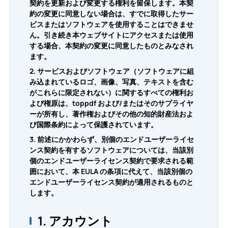
契約を更新および変更する権利を留保します。本契
約の変更に同意しない場合は、すでに取得したサー
PDF → Word
PDFに変換
ビスまたはソフトウェアを使用することはできませ
ん。引き続き本ウェブサイトにアクセスまたは使用
PDF → Excel
する場合、本契約の変更に同意したものとみなされ
Word → PDF
JPGに変換
ます。
2. サービスおよびソフトウェア（ソフトウェアに組
PDF → PPT
Excel → PDF
Word → JPG
お問い合わせ
み込まれているロゴ、画像、写真、テキストを含む
がこれらに限定されない）に関するすべての権利お
PDF → JPG
よび権原は、toppdf および/またはそのサプライヤ
PPT → PDF
Excel → JPG
ーが所有し、著作権およびその他の知的財産法およ
ログイン
び国際条約によって保護されています。
JPG → PDF
PPT → JPG
3. 前述にかかわらず、別個のエンドユーザーライセ
ンス契約を有するソフトウェアについては、当該別
個のエンドユーザーライセンス契約で要求される範
EPUB → PDF
PDF → JPG
囲において、本 EULA の条項に代えて、当該別個の
エンドユーザーライセンス契約が適用されるものと
します。
1. アカウント