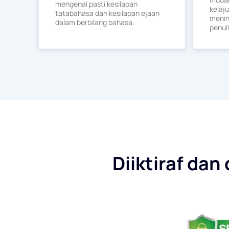
mengenal pasti kesilapan
kelaj
tatabahasa dan kesilapan ejaan
menin
dalam berbilang bahasa.
penul
Diiktiraf dan