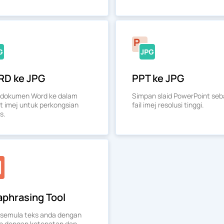
D ke JPG
PPT ke JPG
 dokumen Word ke dalam
Simpan slaid PowerPoint seb
t imej untuk perkongsian
fail imej resolusi tinggi.
s.
aphrasing Tool
 semula teks anda dengan
 dengan ketepatan dan