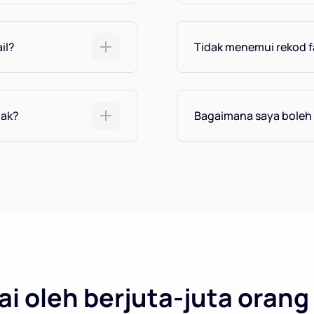
il?
Tidak menemui rekod f
tak?
Bagaimana saya bole
i oleh berjuta-juta orang 