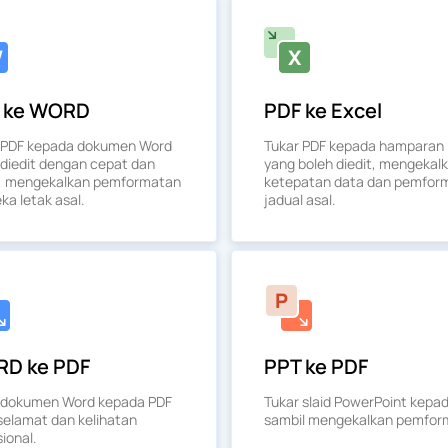
 ke WORD
PDF ke Excel
 PDF kepada dokumen Word
Tukar PDF kepada hamparan 
 diedit dengan cepat dan
yang boleh diedit, mengekal
, mengekalkan pemformatan
ketepatan data dan pemfor
ka letak asal.
jadual asal.
D ke PDF
PPT ke PDF
 dokumen Word kepada PDF
Tukar slaid PowerPoint kepa
selamat dan kelihatan
sambil mengekalkan pemfor
ional.