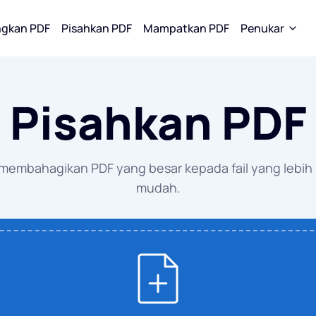
gkan PDF
Pisahkan PDF
Mampatkan PDF
Penukar
pada PDF
Tukar Kepada PDF
Tukar Kepada JPG
Pisahkan PDF
 ke WORD
WORD ke PDF
WORD ke J
ke EXCEL
EXCEL ke PDF
EXCEL ke J
embahagikan PDF yang besar kepada fail yang lebih 
mudah.
ke PPT
PPT ke PDF
PPT ke JPG
ke JPG
JPG ke PDF
PDF ke JPG
EPUB kepada PDF