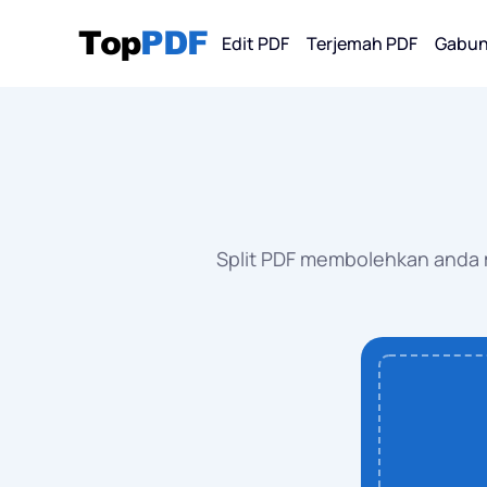
Edit PDF
Terjemah PDF
Gabun
Tukar Dari
PDF
PDF 
Split PDF membolehkan anda m
PDF 
PDF 