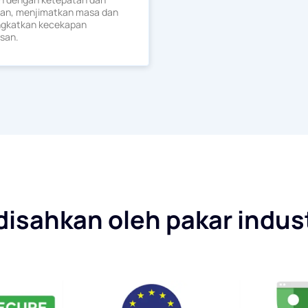
uan, menjimatkan masa dan
gkatkan kecekapan
isan.
 disahkan oleh pakar indu