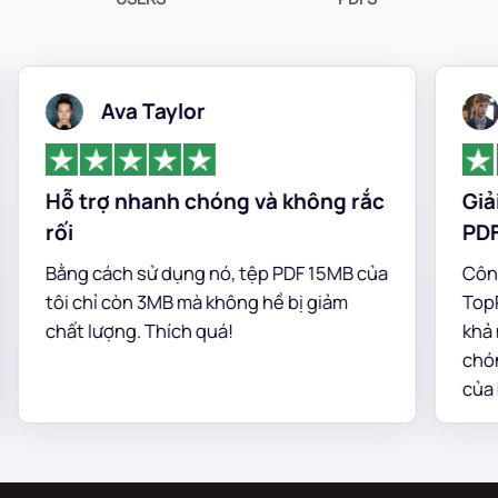
Ava Taylor
Hỗ trợ nhanh chóng và không rắc
Giải 
rối
PDF s
Bằng cách sử dụng nó, tệp PDF 15MB của
Công c
tôi chỉ còn 3MB mà không hề bị giảm
TopPDF
chất lượng. Thích quá!
khả nă
chóng 
của bố