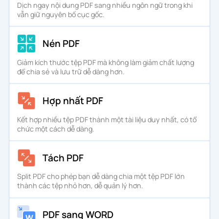
Dịch ngay nội dung PDF sang nhiều ngôn ngữ trong khi
PDF sang WORD
Chuyển đổi sang PDF
vẫn giữ nguyên bố cục gốc.
PDF sang EXCEL
Nén PDF
WORD sang PDF
Chuyển đổi sang JPG
Giảm kích thước tệp PDF mà không làm giảm chất lượng
PDF sang PPT
để chia sẻ và lưu trữ dễ dàng hơn.
EXCEL sang PDF
WORD sang JPG
Liên hệ chúng tôi
PDF sang JPG
Hợp nhất PDF
PPT sang PDF
EXCEL sang JPG
Đăng nhập
Kết hợp nhiều tệp PDF thành một tài liệu duy nhất, có tổ
chức một cách dễ dàng.
JPG sang PDF
PPT sang JPG
Tách PDF
EPUB sang PDF
PDF sang JPG
Split PDF cho phép bạn dễ dàng chia một tệp PDF lớn
thành các tệp nhỏ hơn, dễ quản lý hơn.
PDF sang WORD