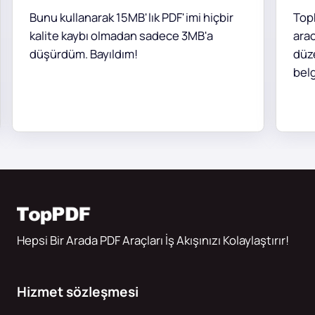
Bunu kullanarak 15MB'lık PDF'imi hiçbir
TopPD
kalite kaybı olmadan sadece 3MB'a
aracı,
düşürdüm. Bayıldım!
düzen
belgel
Hepsi Bir Arada PDF Araçları İş Akışınızı Kolaylaştırır!
Hizmet sözleşmesi