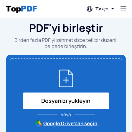
Türkçe
PDF'yi birleştir
PDF'yi düzenle
Birden fazla PDF'yi zahmetsizce tek bir düzenli
PDF'yi çevir
belgede birleştirin.
PDF'yi birleştir
PDF'yi böl
Dosyanızı yükleyin
PDF'yi sıkıştır
veya
PDF'den Dönüştür
Google Drive'dan seçin