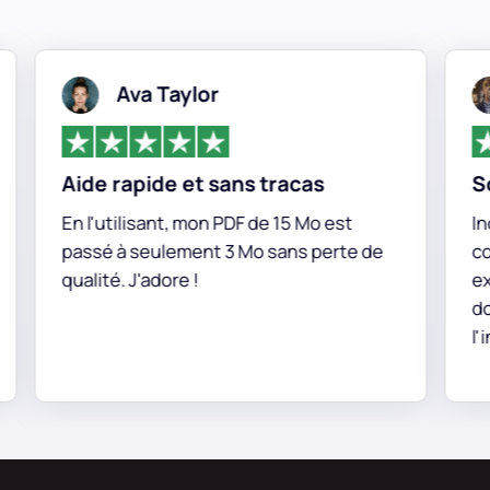
Ava Taylor
Aide rapide et sans tracas
Solu
En l'utilisant, mon PDF de 15 Mo est
Incro
passé à seulement 3 Mo sans perte de
conv
qualité. J'adore !
exce
docu
l'in
donn