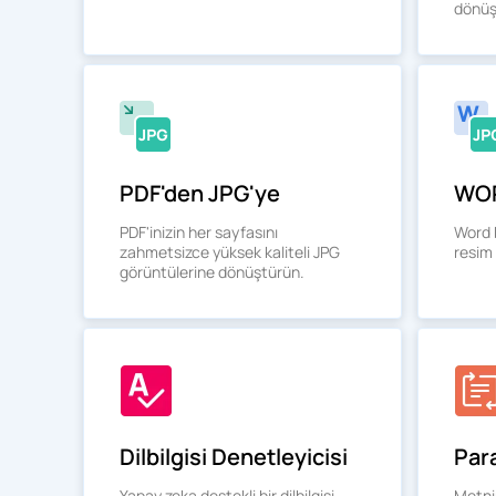
dönüş
PDF'den JPG'ye
PDF'inizin her sayfasını
Word b
zahmetsizce yüksek kaliteli JPG
resim
görüntülerine dönüştürün.
Dilbilgisi Denetleyicisi
Par
Yapay zeka destekli bir dilbilgisi
Metnin