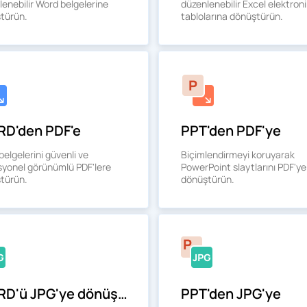
enebilir Word belgelerine
düzenlenebilir Excel elektroni
türün.
tablolarına dönüştürün.
D'den PDF'e
PPT'den PDF'ye
elgelerini güvenli ve
Biçimlendirmeyi koruyarak
syonel görünümlü PDF'lere
PowerPoint slaytlarını PDF'ye
türün.
dönüştürün.
WORD'ü JPG'ye dönüştür
PPT'den JPG'ye