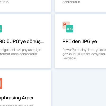
türün.
dönüştürün.
WORD'ü JPG'ye dönüştür
PPT'den JPG'ye
elgelerini hızlı paylaşım için
PowerPoint slaytlarını yükse
 formatlarına dönüştürün.
çözünürlüklü resim dosyaları 
kaydedin.
aphrasing Aracı
izi hassasiyet ve hızla