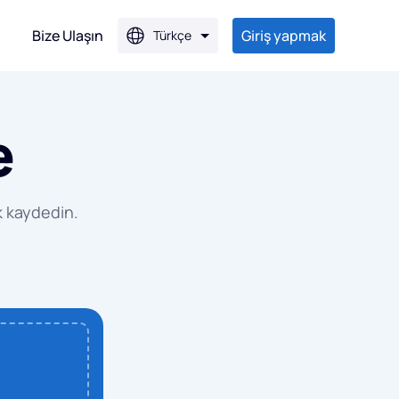
Bize Ulaşın
Giriş yapmak
Türkçe
e
G'ye
JPG'ye
k kaydedin.
G'ye
G'ye