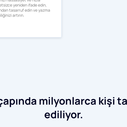
tsizce yeniden ifade edin,
dan tasarruf edin ve yazma
liğinizi artırın.
apında milyonlarca kişi ta
ediliyor.