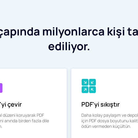
apında milyonlarca kişi ta
ediliyor.
yi çevir
PDF'yi sıkıştır
al düzeni koruyarak PDF
Daha kolay paylaşım ve dep
ini anında birden fazla dile
için PDF dosya boyutunu kali
n.
ödün vermeden küçültün.