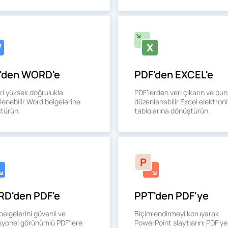
'den WORD'e
PDF'den EXCEL'e
ri yüksek doğrulukla
PDF'lerden veri çıkarın ve bun
enebilir Word belgelerine
düzenlenebilir Excel elektroni
türün.
tablolarına dönüştürün.
D'den PDF'e
PPT'den PDF'ye
elgelerini güvenli ve
Biçimlendirmeyi koruyarak
syonel görünümlü PDF'lere
PowerPoint slaytlarını PDF'ye