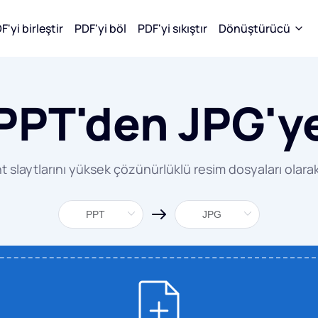
F'yi birleştir
PDF'yi böl
PDF'yi sıkıştır
Dönüştürücü
önüştür
PDF'ye Dönüştür
JPG'ye dönüştür
PPT'den JPG'y
WORD'ü JP
'den WORD'e
WORD'den PDF'e
dönüştür
den EXCEL'e
EXCEL'den PDF'e
EXCEL'den 
 slaytlarını yüksek çözünürlüklü resim dosyaları olara
den PPT'ye
PPT'den PDF'ye
PPT'den JP
den JPG'ye
JPG'den PDF'e
PDF'den JP
EPUB'dan PDF'e