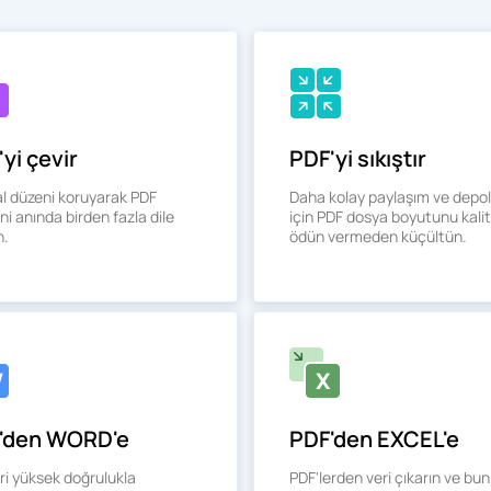
yi çevir
PDF'yi sıkıştır
al düzeni koruyarak PDF
Daha kolay paylaşım ve dep
ini anında birden fazla dile
için PDF dosya boyutunu kali
n.
ödün vermeden küçültün.
'den WORD'e
PDF'den EXCEL'e
ri yüksek doğrulukla
PDF'lerden veri çıkarın ve bun