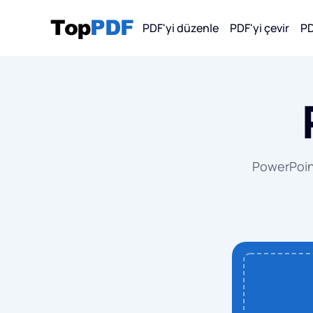
PDF'yi düzenle
PDF'yi çevir
PD
PDF'den D
PDF
PDF'
PowerPoint
PDF'
PDF'