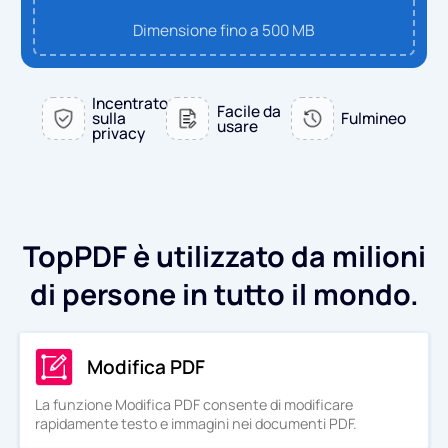
PDF in WORD
Dimensione fino a 500 MB
Converti in PDF
PDF in EXCEL
WORD in PDF
Converti in JPG
Incentrato
Facile da
sulla
Fulmineo
usare
privacy
PDF in PPT
EXCEL in PDF
WORD in JPG
Contattaci
PDF in JPG
PPT in PDF
EXCEL in JPG
Accedi
TopPDF è utilizzato da milioni
JPG in PDF
PPT in JPG
di persone in tutto il mondo.
EPUB in PDF
PDF in JPG
Modifica PDF
La funzione Modifica PDF consente di modificare
rapidamente testo e immagini nei documenti PDF.