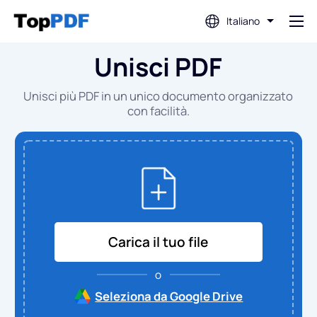
Italiano
Unisci PDF
Modifica PDF
Unisci più PDF in un unico documento organizzato
Traduci PDF
con facilità.
Unisci PDF
Dividi PDF
Carica il tuo file
Comprimi PDF
o
Converti da PDF
Seleziona da Google Drive