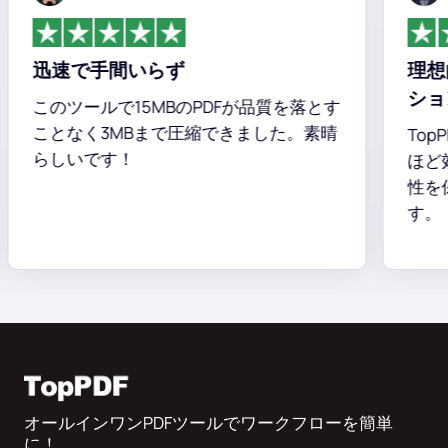
迅速で手間いらず
理想的な
ション
このツールで15MBのPDFが品質を落とす
ことなく3MBまで圧縮できました。素晴
TopPDF
らしいです！
ほど効率
性を保ち
す。
オールインワンPDFツールでワークフローを簡単
に！