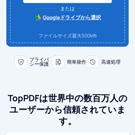
または
PDF → Word
PDFに変換
Googleドライブから選択
PDF → Excel
Word → PDF
JPGに変換
ファイルサイズ最大500MB
PDF → PPT
Excel → PDF
Word → JPG
お問い合わせ
プライバ
PDF → JPG
簡単操作
高速処理
PPT → PDF
シー保護
Excel → JPG
ログイン
JPG → PDF
PPT → JPG
TopPDFは世界中の数百万人の
EPUB → PDF
PDF → JPG
ユーザーから信頼されていま
す。