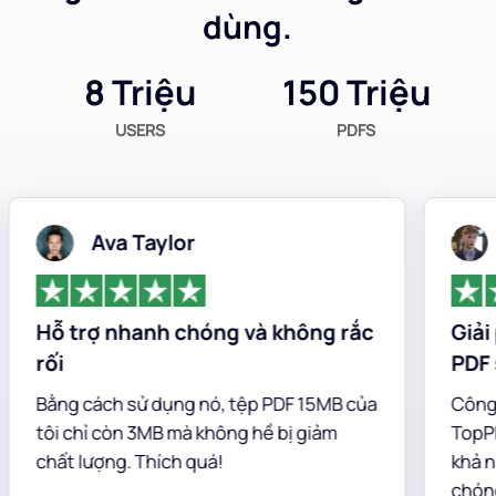
dùng.
8 Triệu
150 Triệu
USERS
PDFS
Ava Taylor
Ch
Hỗ trợ nhanh chóng và không rắc
Giải ph
rối
PDF san
Bằng cách sử dụng nó, tệp PDF 15MB của
Công cụ c
tôi chỉ còn 3MB mà không hề bị giảm
TopPDF có
chất lượng. Thích quá!
khả năng 
chóng tron