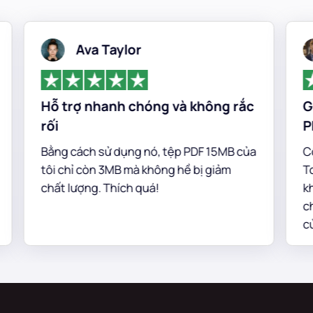
Ava Taylor
Hỗ trợ nhanh chóng và không rắc
Giả
rối
PDF
Bằng cách sử dụng nó, tệp PDF 15MB của
Công
tôi chỉ còn 3MB mà không hề bị giảm
TopP
chất lượng. Thích quá!
khả 
chón
của 