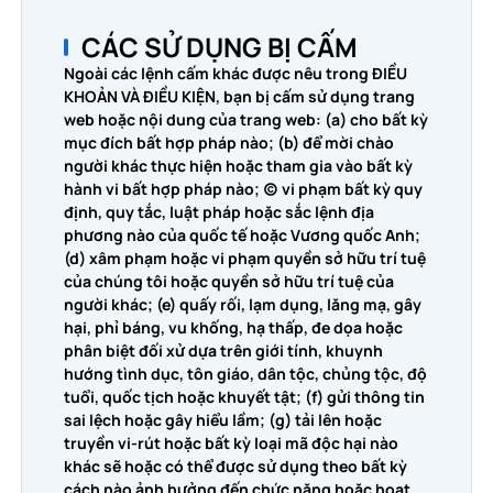
CÁC SỬ DỤNG BỊ CẤM
Ngoài các lệnh cấm khác được nêu trong ĐIỀU
KHOẢN VÀ ĐIỀU KIỆN, bạn bị cấm sử dụng trang
web hoặc nội dung của trang web: (a) cho bất kỳ
mục đích bất hợp pháp nào; (b) để mời chào
người khác thực hiện hoặc tham gia vào bất kỳ
hành vi bất hợp pháp nào; (c) vi phạm bất kỳ quy
định, quy tắc, luật pháp hoặc sắc lệnh địa
phương nào của quốc tế hoặc Vương quốc Anh;
(d) xâm phạm hoặc vi phạm quyền sở hữu trí tuệ
của chúng tôi hoặc quyền sở hữu trí tuệ của
người khác; (e) quấy rối, lạm dụng, lăng mạ, gây
hại, phỉ báng, vu khống, hạ thấp, đe dọa hoặc
phân biệt đối xử dựa trên giới tính, khuynh
hướng tình dục, tôn giáo, dân tộc, chủng tộc, độ
tuổi, quốc tịch hoặc khuyết tật; (f) gửi thông tin
sai lệch hoặc gây hiểu lầm; (g) tải lên hoặc
truyền vi-rút hoặc bất kỳ loại mã độc hại nào
khác sẽ hoặc có thể được sử dụng theo bất kỳ
cách nào ảnh hưởng đến chức năng hoặc hoạt