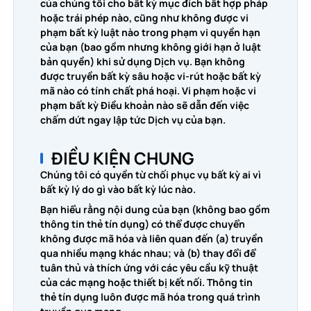
của chúng tôi cho bất kỳ mục đích bất hợp pháp
hoặc trái phép nào, cũng như không được vi
phạm bất kỳ luật nào trong phạm vi quyền hạn
của bạn (bao gồm nhưng không giới hạn ở luật
bản quyền) khi sử dụng Dịch vụ. Bạn không
được truyền bất kỳ sâu hoặc vi-rút hoặc bất kỳ
mã nào có tính chất phá hoại. Vi phạm hoặc vi
phạm bất kỳ Điều khoản nào sẽ dẫn đến việc
chấm dứt ngay lập tức Dịch vụ của bạn.
ĐIỀU KIỆN CHUNG
Chúng tôi có quyền từ chối phục vụ bất kỳ ai vì
bất kỳ lý do gì vào bất kỳ lúc nào.
Bạn hiểu rằng nội dung của bạn (không bao gồm
thông tin thẻ tín dụng) có thể được chuyển
không được mã hóa và liên quan đến (a) truyền
qua nhiều mạng khác nhau; và (b) thay đổi để
tuân thủ và thích ứng với các yêu cầu kỹ thuật
của các mạng hoặc thiết bị kết nối. Thông tin
thẻ tín dụng luôn được mã hóa trong quá trình