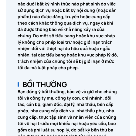
nào dưới bất kỳ hình thức nào phát sinh do việc
sử dụng dịch vụ hoặc bất kỳ nội dung (hoặc sản
phẩm) nào được đăng, truyền hoặc cung cấp
theo cách khác thông qua dịch vụ, ngay cả khi
đã được thông báo về khả năng xảy ra của
chúng. Do một số tiểu bang hoặc khu vực pháp
lý không cho phép loại trừ hoặc giới hạn trách
nhiệm đối với thiệt hại do hậu quả hoặc ngẫu
nhiên, tại các tiểu bang hoặc khu vực pháp lý đó,
trách nhiệm của chúng tôi sẽ bị giới hạn ở mức
tối đa mà luật pháp cho phép.
BỒI THƯỜNG
Bạn đồng ý bồi thường, bảo vệ và giữ cho chúng
tôi và công ty mẹ, công ty con, chi nhánh, đối
tác, cán bộ, giám đốc, đại lý, nhà thầu, bên cấp
phép, nhà cung cấp dịch vụ, nhà thầu phụ, nhà
cung cấp, thực tập sinh và nhân viên của chúng
tôi vô hại trước mọi khiếu nại hoặc yêu cầu, bao
gồm cả phí luật sư hợp lý, do bất kỳ bên thứ ba