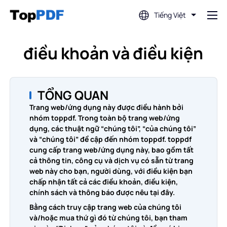
Tiếng Việt
Chỉnh sửa PDF
điều khoản và điều kiện
Dịch PDF
TỔNG QUAN
Trang web/ứng dụng này được điều hành bởi
Hợp nhất PDF
nhóm toppdf. Trong toàn bộ trang web/ứng
dụng, các thuật ngữ “chúng tôi”, “của chúng tôi”
và “chúng tôi” đề cập đến nhóm toppdf. toppdf
Tách PDF
cung cấp trang web/ứng dụng này, bao gồm tất
cả thông tin, công cụ và dịch vụ có sẵn từ trang
web này cho bạn, người dùng, với điều kiện bạn
Nén PDF
chấp nhận tất cả các điều khoản, điều kiện,
chính sách và thông báo được nêu tại đây.
Bằng cách truy cập trang web của chúng tôi
Chuyển đổi từ PDF
và/hoặc mua thứ gì đó từ chúng tôi, bạn tham