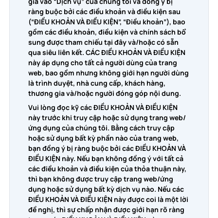
gia vào “Dịch vụ” của chúng tôi và đồng ý bị
ràng buộc bởi các điều khoản và điều kiện sau
PDF sang WORD
Chuyển đổi sang PDF
(“ĐIỀU KHOẢN VÀ ĐIỀU KIỆN”, “Điều khoản”), bao
gồm các điều khoản, điều kiện và chính sách bổ
PDF sang EXCEL
sung được tham chiếu tại đây và/hoặc có sẵn
WORD sang PDF
Chuyển đổi sang JPG
qua siêu liên kết. CÁC ĐIỀU KHOẢN VÀ ĐIỀU KIỆN
này áp dụng cho tất cả người dùng của trang
PDF sang PPT
EXCEL sang PDF
web, bao gồm nhưng không giới hạn người dùng
WORD sang JPG
Liên hệ chúng tôi
là trình duyệt, nhà cung cấp, khách hàng,
thương gia và/hoặc người đóng góp nội dung.
PDF sang JPG
PPT sang PDF
EXCEL sang JPG
Vui lòng đọc kỹ các ĐIỀU KHOẢN VÀ ĐIỀU KIỆN
Đăng nhập
này trước khi truy cập hoặc sử dụng trang web/
ứng dụng của chúng tôi. Bằng cách truy cập
JPG sang PDF
PPT sang JPG
hoặc sử dụng bất kỳ phần nào của trang web,
bạn đồng ý bị ràng buộc bởi các ĐIỀU KHOẢN VÀ
EPUB sang PDF
ĐIỀU KIỆN này. Nếu bạn không đồng ý với tất cả
PDF sang JPG
các điều khoản và điều kiện của thỏa thuận này,
thì bạn không được truy cập trang web/ứng
dụng hoặc sử dụng bất kỳ dịch vụ nào. Nếu các
ĐIỀU KHOẢN VÀ ĐIỀU KIỆN này được coi là một lời
đề nghị, thì sự chấp nhận được giới hạn rõ ràng