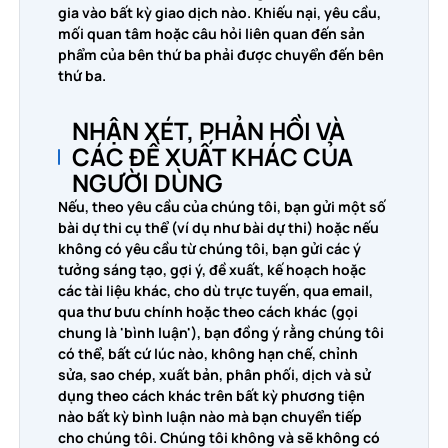
gia vào bất kỳ giao dịch nào. Khiếu nại, yêu cầu,
mối quan tâm hoặc câu hỏi liên quan đến sản
phẩm của bên thứ ba phải được chuyển đến bên
thứ ba.
NHẬN XÉT, PHẢN HỒI VÀ
CÁC ĐỀ XUẤT KHÁC CỦA
NGƯỜI DÙNG
Nếu, theo yêu cầu của chúng tôi, bạn gửi một số
bài dự thi cụ thể (ví dụ như bài dự thi) hoặc nếu
không có yêu cầu từ chúng tôi, bạn gửi các ý
tưởng sáng tạo, gợi ý, đề xuất, kế hoạch hoặc
các tài liệu khác, cho dù trực tuyến, qua email,
qua thư bưu chính hoặc theo cách khác (gọi
chung là 'bình luận'), bạn đồng ý rằng chúng tôi
có thể, bất cứ lúc nào, không hạn chế, chỉnh
sửa, sao chép, xuất bản, phân phối, dịch và sử
dụng theo cách khác trên bất kỳ phương tiện
nào bất kỳ bình luận nào mà bạn chuyển tiếp
cho chúng tôi. Chúng tôi không và sẽ không có