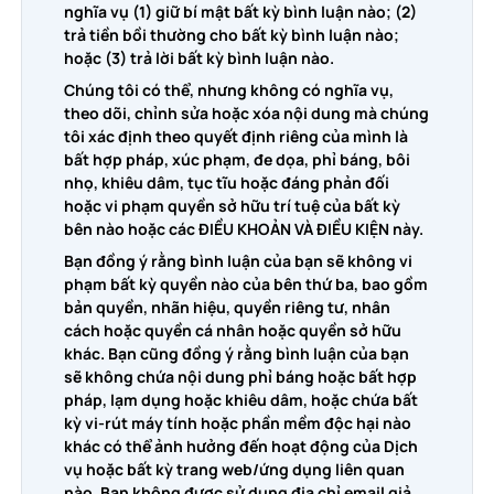
nghĩa vụ (1) giữ bí mật bất kỳ bình luận nào; (2)
trả tiền bồi thường cho bất kỳ bình luận nào;
hoặc (3) trả lời bất kỳ bình luận nào.
Chúng tôi có thể, nhưng không có nghĩa vụ,
theo dõi, chỉnh sửa hoặc xóa nội dung mà chúng
tôi xác định theo quyết định riêng của mình là
bất hợp pháp, xúc phạm, đe dọa, phỉ báng, bôi
nhọ, khiêu dâm, tục tĩu hoặc đáng phản đối
hoặc vi phạm quyền sở hữu trí tuệ của bất kỳ
bên nào hoặc các ĐIỀU KHOẢN VÀ ĐIỀU KIỆN này.
Bạn đồng ý rằng bình luận của bạn sẽ không vi
phạm bất kỳ quyền nào của bên thứ ba, bao gồm
bản quyền, nhãn hiệu, quyền riêng tư, nhân
cách hoặc quyền cá nhân hoặc quyền sở hữu
khác. Bạn cũng đồng ý rằng bình luận của bạn
sẽ không chứa nội dung phỉ báng hoặc bất hợp
pháp, lạm dụng hoặc khiêu dâm, hoặc chứa bất
kỳ vi-rút máy tính hoặc phần mềm độc hại nào
khác có thể ảnh hưởng đến hoạt động của Dịch
vụ hoặc bất kỳ trang web/ứng dụng liên quan
nào. Bạn không được sử dụng địa chỉ email giả,