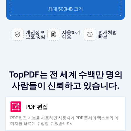
PDF에서 WORD로
최대 500MB 크기
PDF로 변환
PDF를 EXCEL로
WORD를 PDF로
JPG로 변환
개인정보
사용하기
번개처럼
보호 중심
쉬움
빠른
PDF를 PPT로
엑셀에서 PDF로
WORD를 JPG로
문의하기
PDF를 JPG로
PPT를 PDF로
EXCEL에서 JPG로
로그인
TopPDF는 전 세계 수백만 명의
JPG를 PDF로
PPT를 JPG로
사람들이 신뢰하고 있습니다.
EPUB를 PDF로
PDF를 JPG로
PDF 편집
PDF 편집 기능을 사용하면 사용자가 PDF 문서의 텍스트와 이
미지를 빠르게 수정할 수 있습니다.