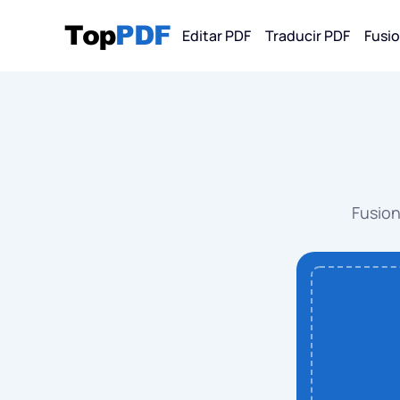
Editar PDF
Traducir PDF
Fusi
Convertir 
PDF
PDF 
Fusion
PDF 
PDF 