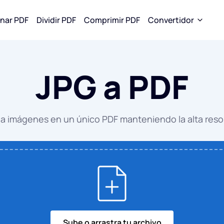
onar PDF
Dividir PDF
Comprimir PDF
Convertidor
desde PDF
Convertir a PDF
Convertir a JPG
JPG a PDF
 a WORD
Word a PDF
PALABRA a
a EXCEL
EXCEL a PDF
EXCEL a JP
a imágenes en un único PDF manteniendo la alta reso
a PPT
PPT a PDF
PPT a JPG
a JPG
JPG a PDF
PDF a JPG
EPUB a PDF
Sube o arrastra tu archivo