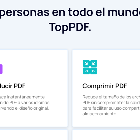
 personas en todo el mund
TopPDF.
ducir PDF
Comprimir PDF
zca instantáneamente
Reduce el tamaño de los arc
nido PDF a varios idiomas
PDF sin comprometer la cali
vando el diseño original.
para facilitar su uso compart
almacenamiento.