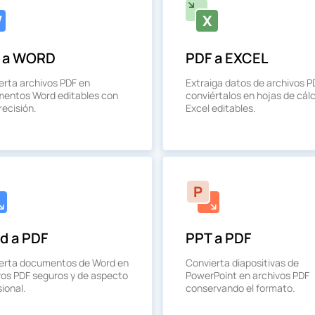
 a WORD
PDF a EXCEL
erta archivos PDF en
Extraiga datos de archivos P
entos Word editables con
conviértalos en hojas de cál
recisión.
Excel editables.
d a PDF
PPT a PDF
erta documentos de Word en
Convierta diapositivas de
vos PDF seguros y de aspecto
PowerPoint en archivos PDF
ional.
conservando el formato.