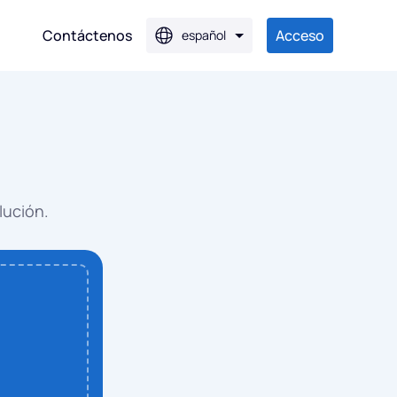
Contáctenos
Acceso
español
 JPG
G
lución.