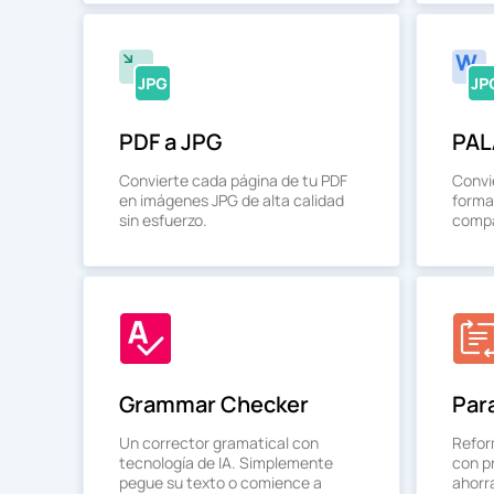
PDF a JPG
PAL
Convierte cada página de tu PDF
Convi
en imágenes JPG de alta calidad
forma
sin esfuerzo.
compa
Grammar Checker
Par
Un corrector gramatical con
Refor
tecnología de IA. Simplemente
con pr
pegue su texto o comience a
ahorr