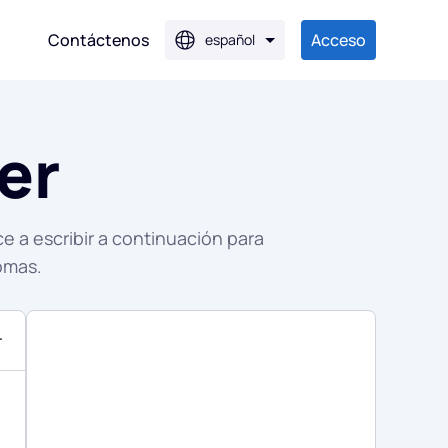
Contáctenos
Acceso
español
er
 JPG
G
 a escribir a continuación para
iomas.
r