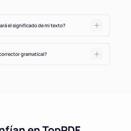
rá el significado de mi texto?
 corrector gramatical?
nfían en TopPDF.