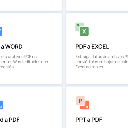
 a WORD
PDF a EXCEL
erta archivos PDF en
Extraiga datos de archivos P
entos Word editables con
conviértalos en hojas de cál
recisión.
Excel editables.
d a PDF
PPT a PDF