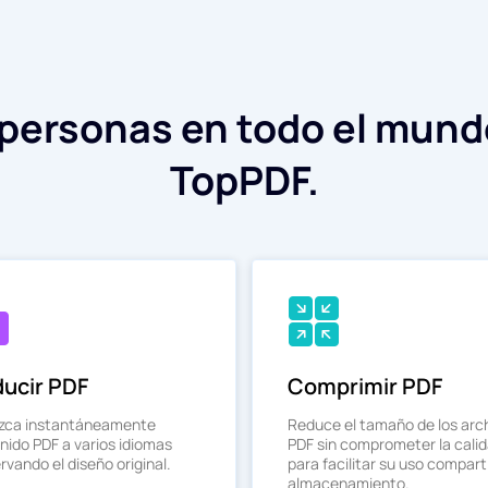
 personas en todo el mund
TopPDF.
ducir PDF
Comprimir PDF
zca instantáneamente
Reduce el tamaño de los arc
nido PDF a varios idiomas
PDF sin comprometer la cali
vando el diseño original.
para facilitar su uso compart
almacenamiento.