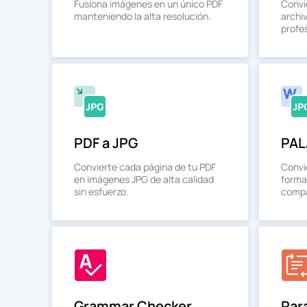
Fusiona imágenes en un único PDF
Convi
manteniendo la alta resolución.
archi
profes
PDF a JPG
PAL
Convierte cada página de tu PDF
Convi
en imágenes JPG de alta calidad
forma
sin esfuerzo.
compa
Grammar Checker
Par