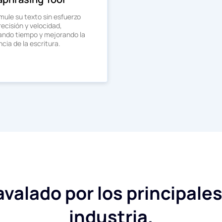
mule su texto sin esfuerzo
ecisión y velocidad,
ando tiempo y mejorando la
ncia de la escritura.
valado por los principales
industria.