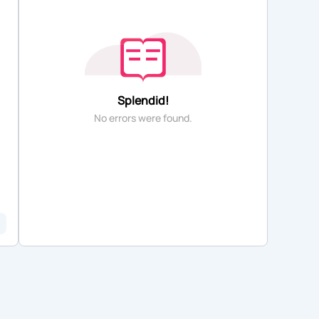
Splendid!
No errors were found.