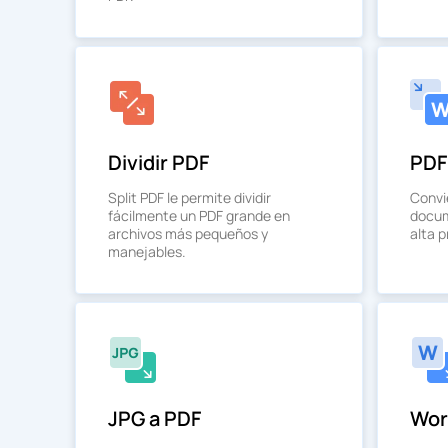
Dividir PDF
PDF
Split PDF le permite dividir
Convi
fácilmente un PDF grande en
docum
archivos más pequeños y
alta p
manejables.
JPG a PDF
Wor