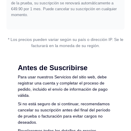
de la prueba, su suscripción se renovará automáticamente a
PDF a WORD
Convertir a PDF
€49.90 por 1 mes. Puede cancelar su suscripción en cualquier
momento.
PDF a EXCEL
Word a PDF
Convertir a JPG
* Los precios pueden variar según su país o dirección IP. Se le
PDF a PPT
EXCEL a PDF
PALABRA a JPG
facturará en la moneda de su región.
Contáctenos
PDF a JPG
PPT a PDF
EXCEL a JPG
Antes de Suscribirse
Acceso
JPG a PDF
Para usar nuestros Servicios del sitio web, debe
PPT a JPG
registrar una cuenta y completar el proceso de
pedido, incluido el envío de información de pago
EPUB a PDF
válida.
PDF a JPG
Si no está seguro de si continuar, recomendamos
cancelar su suscripción antes del final del período
de prueba o facturación para evitar cargos no
deseados.
Revelaremos todos los detalles de precios