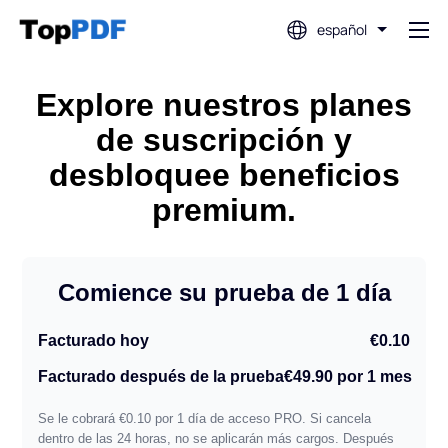
español
Editar PDF
Explore nuestros planes
de suscripción y
Traducir PDF
desbloquee beneficios
premium.
Fusionar PDF
Dividir PDF
Comience su prueba de 1 día
Facturado hoy
€0.10
Comprimir PDF
Facturado después de la prueba
€49.90 por 1 mes
Convertir desde PDF
Se le cobrará €0.10 por 1 día de acceso PRO. Si cancela
dentro de las 24 horas, no se aplicarán más cargos. Después