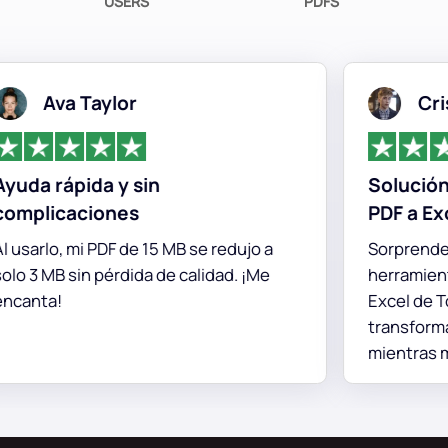
USERS
PDFS
Ava Taylor
Cristób
 rápida y sin
Solución ide
licaciones
PDF a Excel
rlo, mi PDF de 15 MB se redujo a
Sorprendenteme
 MB sin pérdida de calidad. ¡Me
herramienta de
ta!
Excel de TopPD
transformar d
mientras mantie
diseños de dato