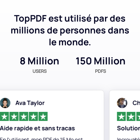
TopPDF est utilisé par des
millions de personnes dans
le monde.
8 Million
150 Million
USERS
PDFS
Ava Taylor
Chris
e rapide et sans tracas
Solution id
'utilisant, mon PDF de 15 Mo est
Incroyablement