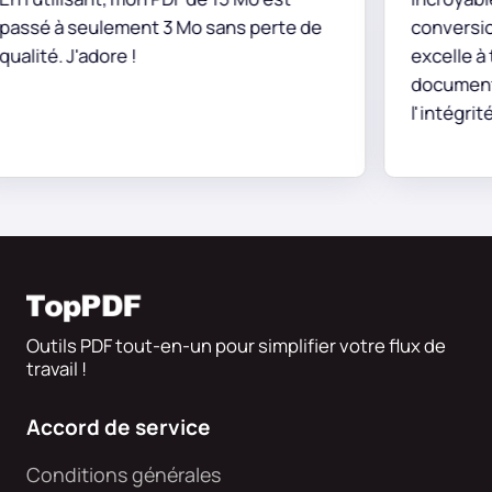
é à seulement 3 Mo sans perte de
conversion PD
té. J'adore !
excelle à tra
documents to
l'intégrité de
données.
Outils PDF tout-en-un pour simplifier votre flux de
travail !
Accord de service
Conditions générales