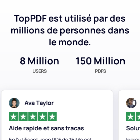
TopPDF est utilisé par des
millions de personnes dans
le monde.
8 Million
150 Million
USERS
PDFS
Ava Taylor
Ch
Aide rapide et sans tracas
Solution
En l'utilisant, mon PDF de 15 Mo est
Incroyable