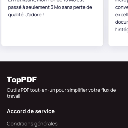
passé à seulement 3 Mo sans perte de
conversio
qualité. J'adore !
excelle à 
documents
l'intégrit
données.
Outils PDF tout-en-un pour simplifier votre flux de
travail !
Accord de service
Conditions générales