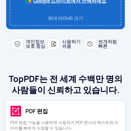
Google 드라이브에서 선택하세요
PDF에서 WORD로
PDF로 변환
최대 500MB 크기
PDF를 EXCEL로
WORD를 PDF로
JPG로 변환
개인정보
사용하기
번개처럼
PDF를 PPT로
엑셀에서 PDF로
보호 중심
쉬움
빠른
WORD를 JPG로
문의하기
PDF를 JPG로
PPT를 PDF로
EXCEL에서 JPG로
로그인
TopPDF는 전 세계 수백만 명의
JPG를 PDF로
PPT를 JPG로
사람들이 신뢰하고 있습니다.
EPUB를 PDF로
PDF를 JPG로
PDF 편집
PDF 편집 기능을 사용하면 사용자가 PDF 문서의 텍스트와 이
미지를 빠르게 수정할 수 있습니다.