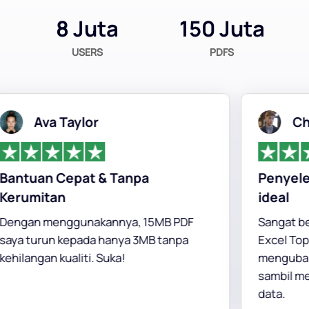
8 Juta
150 Juta
USERS
PDFS
Ava Taylor
Chri
ntuan Cepat & Tanpa
Penyelesai
rumitan
ideal
ngan menggunakannya, 15MB PDF
Sangat berke
ya turun kepada hanya 3MB tanpa
Excel TopPD
ilangan kualiti. Suka!
mengubah d
sambil menge
data.