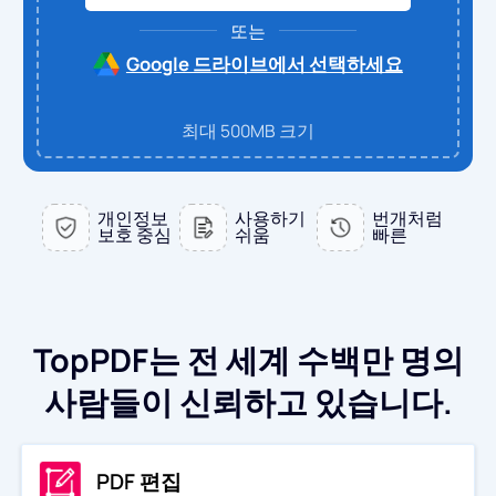
또는
PDF에서 WORD로
PDF로 변환
Google 드라이브에서 선택하세요
PDF를 EXCEL로
WORD를 PDF로
JPG로 변환
최대 500MB 크기
PDF를 PPT로
엑셀에서 PDF로
WORD를 JPG로
문의하기
개인정보
사용하기
번개처럼
PDF를 JPG로
PPT를 PDF로
보호 중심
쉬움
빠른
EXCEL에서 JPG로
로그인
JPG를 PDF로
PPT를 JPG로
TopPDF는 전 세계 수백만 명의
EPUB를 PDF로
PDF를 JPG로
사람들이 신뢰하고 있습니다.
PDF 편집