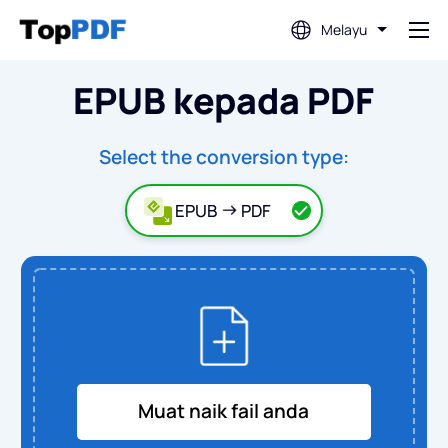
Melayu
EPUB kepada PDF
Edit PDF
Terjemah PDF
Select the conversion type:
EPUB
PDF
Gabungkan PDF
Pisahkan PDF
Mampatkan PDF
Muat naik fail anda
Tukar Daripada PDF