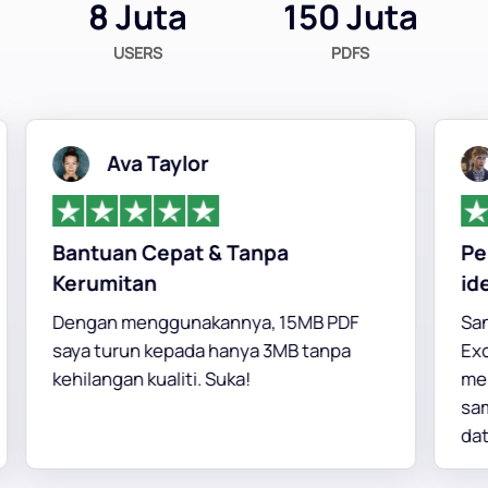
8 Juta
150 Juta
USERS
PDFS
Ava Taylor
Bantuan Cepat & Tanpa
Peny
Kerumitan
ideal
Dengan menggunakannya, 15MB PDF
Sanga
saya turun kepada hanya 3MB tanpa
Excel
kehilangan kualiti. Suka!
meng
sambil
data.