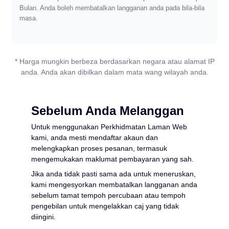
Bulan. Anda boleh membatalkan langganan anda pada bila-bila
PDF ke WORD
Tukar Kepada PDF
masa.
PDF ke EXCEL
WORD ke PDF
Tukar Kepada JPG
* Harga mungkin berbeza berdasarkan negara atau alamat IP
PDF ke PPT
anda. Anda akan dibilkan dalam mata wang wilayah anda.
EXCEL ke PDF
WORD ke JPG
Hubungi Kami
PDF ke JPG
PPT ke PDF
Sebelum Anda Melanggan
EXCEL ke JPG
Log masuk
Untuk menggunakan Perkhidmatan Laman Web
JPG ke PDF
kami, anda mesti mendaftar akaun dan
PPT ke JPG
melengkapkan proses pesanan, termasuk
mengemukakan maklumat pembayaran yang sah.
EPUB kepada PDF
PDF ke JPG
Jika anda tidak pasti sama ada untuk meneruskan,
kami mengesyorkan membatalkan langganan anda
sebelum tamat tempoh percubaan atau tempoh
pengebilan untuk mengelakkan caj yang tidak
diingini.