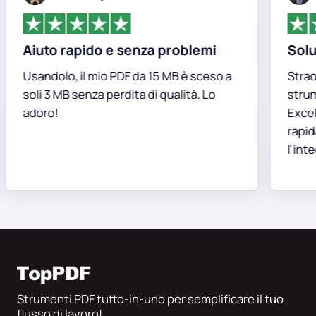
Aiuto rapido e senza problemi
Soluzio
Usandolo, il mio PDF da 15 MB è sceso a
Straordi
soli 3 MB senza perdita di qualità. Lo
strument
adoro!
Excel di
rapidam
l'integri
Strumenti PDF tutto-in-uno per semplificare il tuo
flusso di lavoro!