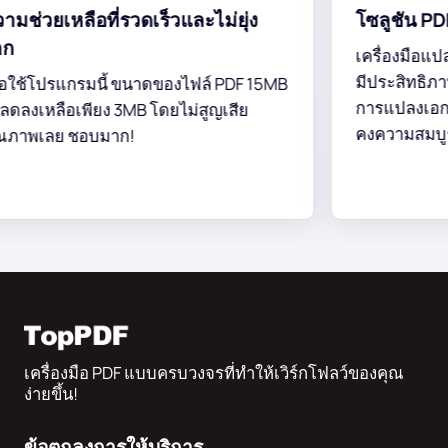
่วยเหลือที่รวดเร็วและไม่ยุ่ง
โซลูชัน PDF เป
เครื่องมือแปลง P
มีประสิทธิภาพอย่
ช้โปรแกรมนี้ ขนาดของไฟล์ PDF 15MB
การแปลงเอกสารอ
เหลือเพียง 3MB โดยไม่สูญเสีย
คงความสมบูรณ์ขอ
พเลย ชอบมาก!
เครื่องมือ PDF แบบครบวงจรที่ทำให้เวิร์กโฟลว์ของคุณ
ง่ายขึ้น!
ข้อตกลงการให้บริการ