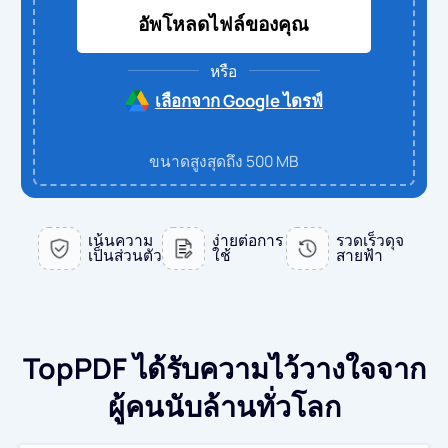
อัพโหลดไฟล์ของคุณ
แปลงไฟล์ PDF เป็น WORD
แปลงเป็น PDF
หรือ
PDF เป็น EXCEL
แปลง WORD เป็น PDF
แปลงเป็น JPG
เลือกจาก Google ไดรฟ์
แปลงไฟล์ PDF เป็น PPT
แปลง EXCEL เป็น PDF
แปลง WORD เป็น JPG
ติดต่อเรา
ขนาดสูงสุดถึง 500 MB
PDF เป็น JPG
PPT เป็น PDF
แปลง EXCEL เป็น JPG
เข้าสู่ระบบ
เน้นความ
ง่ายต่อการ
รวดเร็วดุจ
เป็นส่วนตัว
ใช้
สายฟ้า
JPG เป็น PDF
PPT เป็น JPG
EPUB เป็น PDF
PDF เป็น JPG
TopPDF ได้รับความไว้วางใจจาก
ผู้คนนับล้านทั่วโลก