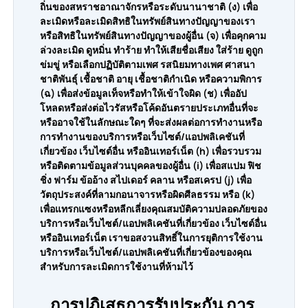
ถิ่นของสหราชอาณาจักรหรือระดับนานาชาติ (ง) เพื่อ
ละเมิดหรือละเมิดสิทธิในทรัพย์สินทางปัญญาของเรา
หรือสิทธิในทรัพย์สินทางปัญญาของผู้อื่น (จ) เพื่อคุกคาม
ล่วงละเมิด ดูหมิ่น ทำร้าย ทำให้เสียชื่อเสียง ใส่ร้าย ดูถูก
ข่มขู่ หรือเลือกปฏิบัติตามเพศ รสนิยมทางเพศ ศาสนา
ชาติพันธุ์ เชื้อชาติ อายุ เชื้อชาติกำเนิด หรือความพิการ
(ฉ) เพื่อส่งข้อมูลเท็จหรือทำให้เข้าใจผิด (ช) เพื่ออัป
โหลดหรือส่งต่อไวรัสหรือโค้ดอันตรายประเภทอื่นที่จะ
หรืออาจใช้ในลักษณะใดๆ ที่จะส่งผลต่อการทำงานหรือ
การทำงานของบริการหรือเว็บไซต์/แอปพลิเคชันที่
เกี่ยวข้อง เว็บไซต์อื่น หรืออินเทอร์เน็ต (h) เพื่อรวบรวม
หรือติดตามข้อมูลส่วนบุคคลของผู้อื่น (i) เพื่อสแปม ฟิช
ชิ่ง ฟาร์ม ข้ออ้าง สไปเดอร์ คลาน หรือสเครป (j) เพื่อ
วัตถุประสงค์ที่ลามกอนาจารหรือผิดศีลธรรม หรือ (k)
เพื่อแทรกแซงหรือหลีกเลี่ยงคุณสมบัติความปลอดภัยของ
บริการหรือเว็บไซต์/แอปพลิเคชันที่เกี่ยวข้อง เว็บไซต์อื่น
หรืออินเทอร์เน็ต เราขอสงวนสิทธิ์ในการยุติการใช้งาน
บริการหรือเว็บไซต์/แอปพลิเคชันที่เกี่ยวข้องของคุณ
สำหรับการละเมิดการใช้งานที่ห้ามไว้
การปฏิเสธการรับประกัน การ