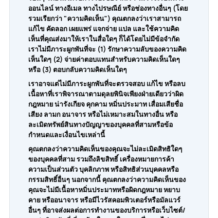
ออนไลน์ ทางอีเมล ทางไปรษณีย์ หรือช่องทางอื่นๆ (โดย
รวมเรียกว่า "ความคิดเห็น") คุณตกลงว่าเราสามารถ
แก้ไข คัดลอก เผยแพร่ แจกจ่าย แปล และใช้ความคิด
เห็นที่คุณส่งมาให้เราในสื่อใดๆ ก็ได้โดยไม่มีข้อจำกัด
เราไม่มีภาระผูกพันที่จะ (1) รักษาความลับของความคิด
เห็นใดๆ (2) จ่ายค่าตอบแทนสำหรับความคิดเห็นใดๆ
หรือ (3) ตอบกลับความคิดเห็นใดๆ
เราอาจแต่ไม่มีภาระผูกพันที่จะตรวจสอบ แก้ไข หรือลบ
เนื้อหาที่เราพิจารณาตามดุลยพินิจเพียงฝ่ายเดียวว่าผิด
กฎหมาย น่ารังเกียจ คุกคาม หมิ่นประมาท เสื่อมเสียชื่อ
เสียง ลามก อนาจาร หรือไม่เหมาะสมในทางอื่น หรือ
ละเมิดทรัพย์สินทางปัญญาของบุคคลที่สามหรือข้อ
กำหนดและเงื่อนไขเหล่านี้
คุณตกลงว่าความคิดเห็นของคุณจะไม่ละเมิดสิทธิใดๆ
ของบุคคลที่สาม รวมถึงลิขสิทธิ์ เครื่องหมายการค้า
ความเป็นส่วนตัว บุคลิกภาพ หรือสิทธิส่วนบุคคลหรือ
กรรมสิทธิ์อื่นๆ นอกจากนี้ คุณตกลงว่าความคิดเห็นของ
คุณจะไม่มีเนื้อหาหมิ่นประมาทหรือผิดกฎหมาย หยาบ
คาย หรืออนาจาร หรือมีไวรัสคอมพิวเตอร์หรือมัลแวร์
อื่นๆ ที่อาจส่งผลต่อการทำงานของบริการหรือเว็บไซต์/