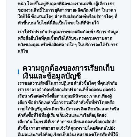
หน้า โดยขึ้นอยู่กับดุลยพินิจของเราแต่เพียงผู้เดียว เรา
ขอสงวนสิทธิ์ในการยุติการขายผลิตภัณฑ์ใดๆ ในเวลา
ใดก็ได้ ข้อเสนอใดๆ สำหรับผลิตภัณฑ์หรือบริการใดๆ ที่
ทำขึ้นบนเว็บไซต์นี้ถือเป็นโมฆะในที่ที่ห้ามไว้
เราไม่รับประกันว่าคุณภาพของผลิตภัณฑ์ บริการ ข้อมูล
หรือสื่ออื่นใดที่คุณซื้อหรือได้รับจะตรงตามความคาด
หวังของคุณ หรือข้อผิดพลาดใดๆ ในบริการจะได้รับการ
แก้ไข
ความถูกต้องของการเรียกเก็บ
เงินและข้อมูลบัญชี
เราขอสงวนสิทธิ์ในการปฏิเสธคำสั่งซื้อใดๆ ที่คุณทำกับ
เรา เราอาจจำกัดหรือยกเลิกปริมาณที่ซื้อต่อคน ต่อครัว
เรือน หรือต่อคำสั่งซื้อตามดุลยพินิจของเราแต่เพียงผู้
เดียว ข้อจำกัดเหล่านี้อาจรวมถึงคำสั่งซื้อที่ทำโดยหรือ
ภายใต้บัญชีลูกค้าเดียวกัน บัตรเครดิตเดียวกัน และ/หรือ
คำสั่งซื้อที่ใช้ที่อยู่เรียกเก็บเงินและ/หรือที่อยู่จัดส่ง
เดียวกัน ในกรณีที่เราทำการเปลี่ยนแปลงหรือยกเลิกคำ
สั่งซื้อ เราอาจพยายามแจ้งให้คุณทราบโดยติดต่อไปยัง
อีเมลและ/หรือที่อยู่เรียกเก็บเงิน/หมายเลขโทรศัพท์ที่ให้