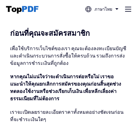
ภาษาไทย
แก้ไข PDF
ก่อนที่คุณจะสมัครสมาชิก
แปล PDF
เพื่อใช้บริการเว็บไซต์ของเรา คุณจะต้องลงทะเบียนบัญชี
และดำเนินกระบวนการสั่งซื้อให้ครบถ้วน รวมถึงการส่ง
ข้อมูลการชำระเงินที่ถูกต้อง
รวม PDF
หากคุณไม่แน่ใจว่าจะดำเนินการต่อหรือไม่ เราขอ
แนะนำให้คุณยกเลิกการสมัครของคุณก่อนสิ้นสุดช่วง
แยกไฟล์ PDF
ทดลองใช้งานหรือช่วงเรียกเก็บเงิน เพื่อหลีกเลี่ยงค่า
ธรรมเนียมที่ไม่ต้องการ
บีบอัด PDF
เราจะเปิดเผยรายละเอียดราคาทั้งหมดอย่างชัดเจนก่อน
ที่จะชำระเงินใดๆ
แปลงจาก PDF