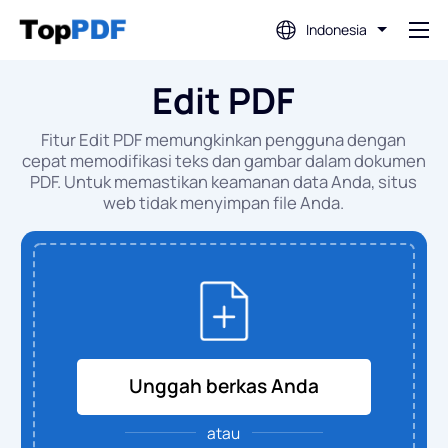
Indonesia
Edit PDF
Sunting PDF
Fitur Edit PDF memungkinkan pengguna dengan
Terjemahkan PDF
cepat memodifikasi teks dan gambar dalam dokumen
PDF. Untuk memastikan keamanan data Anda, situs
web tidak menyimpan file Anda.
Gabungkan PDF
Bagi PDF
Kompres PDF
Unggah berkas Anda
Konversi Dari PDF
atau