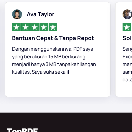
Ava Taylor
Bantuan Cepat & Tanpa Repot
Solus
Dengan menggunakannya, PDF saya
Sangat
yang berukuran 15 MB berkurang
Excel 
menjadi hanya 3 MB tanpa kehilangan
mengu
kualitas. Saya suka sekali!
sambil
data.