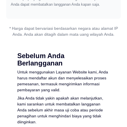
Anda dapat membatalkan langganan Anda kapan saja.
PDF ke WORD
Konversi ke PDF
PDF ke EXCEL
WORD ke PDF
Konversi ke JPG
* Harga dapat bervariasi berdasarkan negara atau alamat IP
Anda. Anda akan ditagih dalam mata uang wilayah Anda.
PDF ke PPT
EXCEL ke PDF
WORD ke JPG
Hubungi Kami
Sebelum Anda
PDF ke JPG
PPT ke PDF
EXCEL ke JPG
Berlangganan
Masuk
Untuk menggunakan Layanan Website kami, Anda
JPG ke PDF
PPT ke JPG
harus mendaftar akun dan menyelesaikan proses
pemesanan, termasuk mengirimkan informasi
pembayaran yang valid.
EPUB ke PDF
PDF ke JPG
Jika Anda tidak yakin apakah akan melanjutkan,
kami sarankan untuk membatalkan langganan
Anda sebelum akhir masa uji coba atau periode
penagihan untuk menghindari biaya yang tidak
diinginkan.