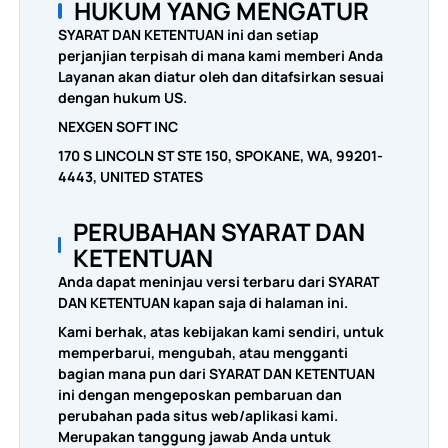
HUKUM YANG MENGATUR
SYARAT DAN KETENTUAN ini dan setiap
perjanjian terpisah di mana kami memberi Anda
Layanan akan diatur oleh dan ditafsirkan sesuai
dengan hukum US.
NEXGEN SOFT INC
170 S LINCOLN ST STE 150, SPOKANE, WA, 99201-
4443, UNITED STATES
PERUBAHAN SYARAT DAN
KETENTUAN
Anda dapat meninjau versi terbaru dari SYARAT
DAN KETENTUAN kapan saja di halaman ini.
Kami berhak, atas kebijakan kami sendiri, untuk
memperbarui, mengubah, atau mengganti
bagian mana pun dari SYARAT DAN KETENTUAN
ini dengan mengeposkan pembaruan dan
perubahan pada situs web/aplikasi kami.
Merupakan tanggung jawab Anda untuk