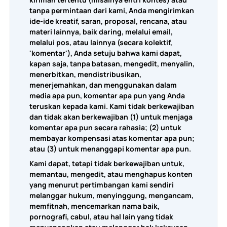
tanpa permintaan dari kami, Anda mengirimkan
ide-ide kreatif, saran, proposal, rencana, atau
materi lainnya, baik daring, melalui email,
melalui pos, atau lainnya (secara kolektif,
'komentar'), Anda setuju bahwa kami dapat,
kapan saja, tanpa batasan, mengedit, menyalin,
menerbitkan, mendistribusikan,
menerjemahkan, dan menggunakan dalam
media apa pun, komentar apa pun yang Anda
teruskan kepada kami. Kami tidak berkewajiban
dan tidak akan berkewajiban (1) untuk menjaga
komentar apa pun secara rahasia; (2) untuk
membayar kompensasi atas komentar apa pun;
atau (3) untuk menanggapi komentar apa pun.
Kami dapat, tetapi tidak berkewajiban untuk,
memantau, mengedit, atau menghapus konten
yang menurut pertimbangan kami sendiri
melanggar hukum, menyinggung, mengancam,
memfitnah, mencemarkan nama baik,
pornografi, cabul, atau hal lain yang tidak