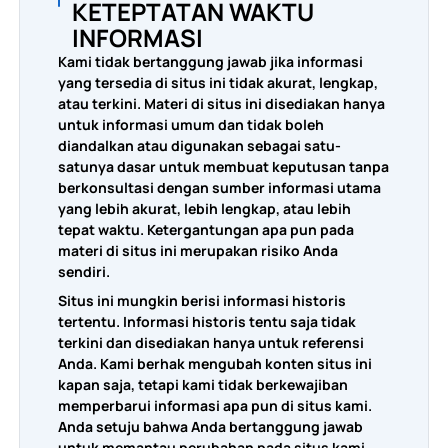
KETEPTATAN WAKTU
INFORMASI
Kami tidak bertanggung jawab jika informasi
yang tersedia di situs ini tidak akurat, lengkap,
atau terkini. Materi di situs ini disediakan hanya
untuk informasi umum dan tidak boleh
diandalkan atau digunakan sebagai satu-
satunya dasar untuk membuat keputusan tanpa
berkonsultasi dengan sumber informasi utama
yang lebih akurat, lebih lengkap, atau lebih
tepat waktu. Ketergantungan apa pun pada
materi di situs ini merupakan risiko Anda
sendiri.
Situs ini mungkin berisi informasi historis
tertentu. Informasi historis tentu saja tidak
terkini dan disediakan hanya untuk referensi
Anda. Kami berhak mengubah konten situs ini
kapan saja, tetapi kami tidak berkewajiban
memperbarui informasi apa pun di situs kami.
Anda setuju bahwa Anda bertanggung jawab
untuk memantau perubahan pada situs kami.