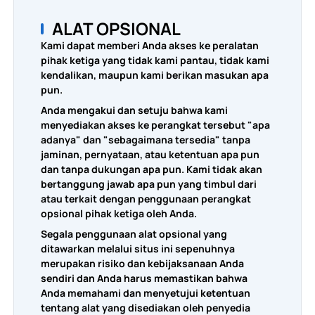
ALAT OPSIONAL
Kami dapat memberi Anda akses ke peralatan
pihak ketiga yang tidak kami pantau, tidak kami
kendalikan, maupun kami berikan masukan apa
pun.
Anda mengakui dan setuju bahwa kami
menyediakan akses ke perangkat tersebut "apa
adanya" dan "sebagaimana tersedia" tanpa
jaminan, pernyataan, atau ketentuan apa pun
dan tanpa dukungan apa pun. Kami tidak akan
bertanggung jawab apa pun yang timbul dari
atau terkait dengan penggunaan perangkat
opsional pihak ketiga oleh Anda.
Segala penggunaan alat opsional yang
ditawarkan melalui situs ini sepenuhnya
merupakan risiko dan kebijaksanaan Anda
sendiri dan Anda harus memastikan bahwa
Anda memahami dan menyetujui ketentuan
tentang alat yang disediakan oleh penyedia