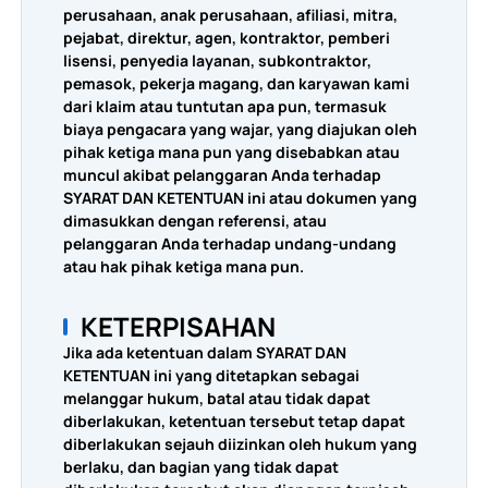
perusahaan, anak perusahaan, afiliasi, mitra,
pejabat, direktur, agen, kontraktor, pemberi
lisensi, penyedia layanan, subkontraktor,
pemasok, pekerja magang, dan karyawan kami
dari klaim atau tuntutan apa pun, termasuk
biaya pengacara yang wajar, yang diajukan oleh
pihak ketiga mana pun yang disebabkan atau
muncul akibat pelanggaran Anda terhadap
SYARAT DAN KETENTUAN ini atau dokumen yang
dimasukkan dengan referensi, atau
pelanggaran Anda terhadap undang-undang
atau hak pihak ketiga mana pun.
KETERPISAHAN
Jika ada ketentuan dalam SYARAT DAN
KETENTUAN ini yang ditetapkan sebagai
melanggar hukum, batal atau tidak dapat
diberlakukan, ketentuan tersebut tetap dapat
diberlakukan sejauh diizinkan oleh hukum yang
berlaku, dan bagian yang tidak dapat