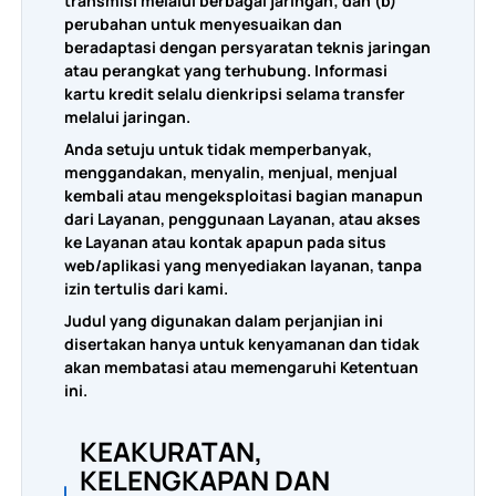
transmisi melalui berbagai jaringan; dan (b)
perubahan untuk menyesuaikan dan
beradaptasi dengan persyaratan teknis jaringan
atau perangkat yang terhubung. Informasi
kartu kredit selalu dienkripsi selama transfer
melalui jaringan.
Anda setuju untuk tidak memperbanyak,
menggandakan, menyalin, menjual, menjual
kembali atau mengeksploitasi bagian manapun
dari Layanan, penggunaan Layanan, atau akses
ke Layanan atau kontak apapun pada situs
web/aplikasi yang menyediakan layanan, tanpa
izin tertulis dari kami.
Judul yang digunakan dalam perjanjian ini
disertakan hanya untuk kenyamanan dan tidak
akan membatasi atau memengaruhi Ketentuan
ini.
KEAKURATAN,
KELENGKAPAN DAN