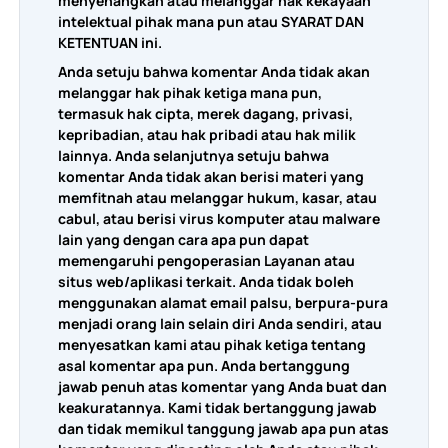
menyenangkan atau melanggar hak kekayaan
intelektual pihak mana pun atau SYARAT DAN
KETENTUAN ini.
Anda setuju bahwa komentar Anda tidak akan
melanggar hak pihak ketiga mana pun,
termasuk hak cipta, merek dagang, privasi,
kepribadian, atau hak pribadi atau hak milik
lainnya. Anda selanjutnya setuju bahwa
komentar Anda tidak akan berisi materi yang
memfitnah atau melanggar hukum, kasar, atau
cabul, atau berisi virus komputer atau malware
lain yang dengan cara apa pun dapat
memengaruhi pengoperasian Layanan atau
situs web/aplikasi terkait. Anda tidak boleh
menggunakan alamat email palsu, berpura-pura
menjadi orang lain selain diri Anda sendiri, atau
menyesatkan kami atau pihak ketiga tentang
asal komentar apa pun. Anda bertanggung
jawab penuh atas komentar yang Anda buat dan
keakuratannya. Kami tidak bertanggung jawab
dan tidak memikul tanggung jawab apa pun atas