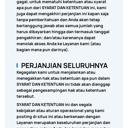
gagal, untuk mematuhi ketentuan atau syarat
apa pun dari SYARAT DAN KETENTUAN ini, kami
juga dapat mengakhiri perjanjian ini kapan saja
tanpa pemberitahuan dan Anda akan tetap
bertanggung jawab atas semua jumlah yang
harus dibayarkan hingga dan termasuk tanggal
pengakhiran; dan/atau karenanya dapat
menolak akses Anda ke Layanan kami (atau
bagian mana pun darinya).
PERJANJIAN SELURUHNYA
Kegagalan kami untuk menjalankan atau
menegakkan hak atau ketentuan apa pun dalam
SYARAT DAN KETENTUAN ini tidak akan dianggap
sebagai pengesampingan hak atau ketentuan
tersebut.
SYARAT DAN KETENTUAN ini dan segala
kebijakan atau aturan operasional yang kami
posting di situs ini atau berkenaan dengan
Layanan merupakan keseluruhan perjanjian dan