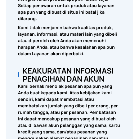
Setiap penawaran untuk produk atau layanan
apa pun yang dibuat di situs ini batal jika
dilarang.
Kami tidak menjamin bahwa kualitas produk,
layanan, informasi, atau materi lain yang dibeli
atau diperoleh oleh Anda akan memenuhi
harapan Anda, atau bahwa kesalahan apa pun
dalam Layanan akan diperbaiki.
KEAKURATAN INFORMASI
PENAGIHAN DAN AKUN
Kami berhak menolak pesanan apa pun yang
Anda buat kepada kami. Atas kebijakan kami
sendiri, kami dapat membatasi atau
membatalkan jumlah yang dibeli per orang, per
rumah tangga, atau per pesanan. Pembatasan
ini dapat mencakup pesanan yang dibuat oleh
atau di bawah akun pelanggan yang sama, kartu
kredit yang sama, dan/atau pesanan yang
menggunakan alamat penagihan dan/atau