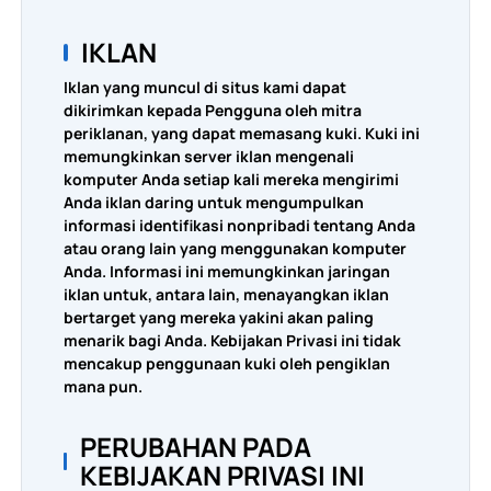
IKLAN
Iklan yang muncul di situs kami dapat
dikirimkan kepada Pengguna oleh mitra
periklanan, yang dapat memasang kuki. Kuki ini
memungkinkan server iklan mengenali
komputer Anda setiap kali mereka mengirimi
Anda iklan daring untuk mengumpulkan
informasi identifikasi nonpribadi tentang Anda
atau orang lain yang menggunakan komputer
Anda. Informasi ini memungkinkan jaringan
iklan untuk, antara lain, menayangkan iklan
bertarget yang mereka yakini akan paling
menarik bagi Anda. Kebijakan Privasi ini tidak
mencakup penggunaan kuki oleh pengiklan
mana pun.
PERUBAHAN PADA
KEBIJAKAN PRIVASI INI