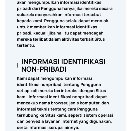
akan mengumpulkan informasi identifikasi
PDF ke WORD
pribadi dari Pengguna hanya jika mereka secara
Konversi ke PDF
sukarela menyerahkan informasi tersebut
kepada kami. Pengguna selalu dapat menolak
PDF ke EXCEL
untuk memberikan informasi identifikasi
WORD ke PDF
Konversi ke JPG
pribadi, kecuali jika hal itu dapat mencegah
mereka terlibat dalam aktivitas terkait Situs
PDF ke PPT
EXCEL ke PDF
tertentu.
WORD ke JPG
Hubungi Kami
PDF ke JPG
INFORMASI IDENTIFIKASI
PPT ke PDF
EXCEL ke JPG
NON-PRIBADI
Masuk
JPG ke PDF
Kami dapat mengumpulkan informasi
PPT ke JPG
identifikasi nonpribadi tentang Pengguna
setiap kali mereka berinteraksi dengan Situs
EPUB ke PDF
PDF ke JPG
kami. Informasi identifikasi nonpribadi dapat
mencakup nama browser, jenis komputer, dan
informasi teknis tentang cara Pengguna
terhubung ke Situs kami, seperti sistem operasi
dan penyedia layanan Internet yang digunakan,
serta informasi serupa lainnya.