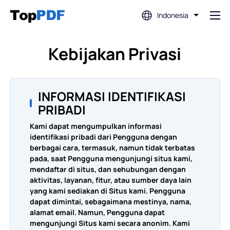
Indonesia
Sunting PDF
Kebijakan Privasi
Terjemahkan PDF
INFORMASI IDENTIFIKASI
PRIBADI
Gabungkan PDF
Kami dapat mengumpulkan informasi
identifikasi pribadi dari Pengguna dengan
Bagi PDF
berbagai cara, termasuk, namun tidak terbatas
pada, saat Pengguna mengunjungi situs kami,
mendaftar di situs, dan sehubungan dengan
Kompres PDF
aktivitas, layanan, fitur, atau sumber daya lain
yang kami sediakan di Situs kami. Pengguna
dapat dimintai, sebagaimana mestinya, nama,
Konversi Dari PDF
alamat email. Namun, Pengguna dapat
mengunjungi Situs kami secara anonim. Kami