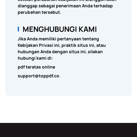
dianggap sebagai penerimaan Anda terhadap
perubahan tersebut.
MENGHUBUNGI KAMI
Jika Anda memiliki pertanyaan tentang
Kebijakan Privasi ini, praktik situs ini, atau
hubungan Anda dengan situs ini, silakan
hubungi kami di:
pdf teratas online
support@toppdf.co