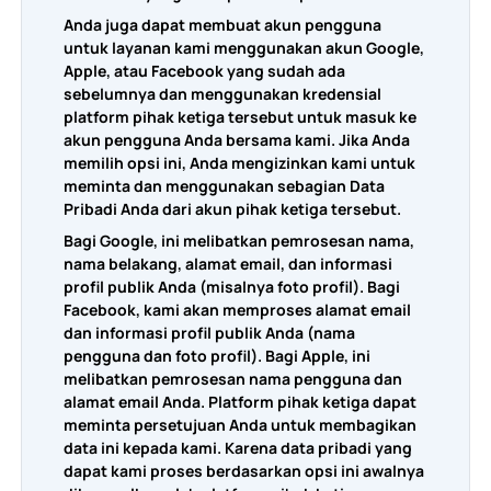
Anda juga dapat membuat akun pengguna
untuk layanan kami menggunakan akun Google,
Apple, atau Facebook yang sudah ada
sebelumnya dan menggunakan kredensial
platform pihak ketiga tersebut untuk masuk ke
akun pengguna Anda bersama kami. Jika Anda
memilih opsi ini, Anda mengizinkan kami untuk
meminta dan menggunakan sebagian Data
Pribadi Anda dari akun pihak ketiga tersebut.
Bagi Google, ini melibatkan pemrosesan nama,
nama belakang, alamat email, dan informasi
profil publik Anda (misalnya foto profil). Bagi
Facebook, kami akan memproses alamat email
dan informasi profil publik Anda (nama
pengguna dan foto profil). Bagi Apple, ini
melibatkan pemrosesan nama pengguna dan
alamat email Anda. Platform pihak ketiga dapat
meminta persetujuan Anda untuk membagikan
data ini kepada kami. Karena data pribadi yang
dapat kami proses berdasarkan opsi ini awalnya