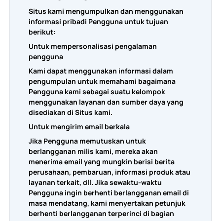
Situs kami mengumpulkan dan menggunakan
informasi pribadi Pengguna untuk tujuan
berikut:
Untuk mempersonalisasi pengalaman
pengguna
Kami dapat menggunakan informasi dalam
pengumpulan untuk memahami bagaimana
Pengguna kami sebagai suatu kelompok
menggunakan layanan dan sumber daya yang
disediakan di Situs kami.
Untuk mengirim email berkala
Jika Pengguna memutuskan untuk
berlangganan milis kami, mereka akan
menerima email yang mungkin berisi berita
perusahaan, pembaruan, informasi produk atau
layanan terkait, dll. Jika sewaktu-waktu
Pengguna ingin berhenti berlangganan email di
masa mendatang, kami menyertakan petunjuk
berhenti berlangganan terperinci di bagian