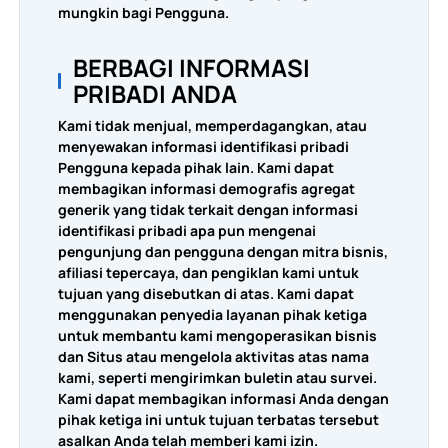
mungkin bagi Pengguna.
BERBAGI INFORMASI
PRIBADI ANDA
Kami tidak menjual, memperdagangkan, atau
menyewakan informasi identifikasi pribadi
Pengguna kepada pihak lain. Kami dapat
membagikan informasi demografis agregat
generik yang tidak terkait dengan informasi
identifikasi pribadi apa pun mengenai
pengunjung dan pengguna dengan mitra bisnis,
afiliasi tepercaya, dan pengiklan kami untuk
tujuan yang disebutkan di atas. Kami dapat
menggunakan penyedia layanan pihak ketiga
untuk membantu kami mengoperasikan bisnis
dan Situs atau mengelola aktivitas atas nama
kami, seperti mengirimkan buletin atau survei.
Kami dapat membagikan informasi Anda dengan
pihak ketiga ini untuk tujuan terbatas tersebut
asalkan Anda telah memberi kami izin.