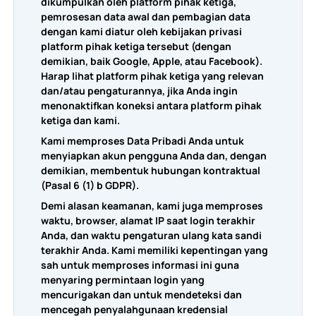
dikumpulkan oleh platform pihak ketiga,
pemrosesan data awal dan pembagian data
dengan kami diatur oleh kebijakan privasi
platform pihak ketiga tersebut (dengan
demikian, baik Google, Apple, atau Facebook).
Harap lihat platform pihak ketiga yang relevan
dan/atau pengaturannya, jika Anda ingin
menonaktifkan koneksi antara platform pihak
ketiga dan kami.
Kami memproses Data Pribadi Anda untuk
menyiapkan akun pengguna Anda dan, dengan
demikian, membentuk hubungan kontraktual
(Pasal 6 (1) b GDPR).
Demi alasan keamanan, kami juga memproses
waktu, browser, alamat IP saat login terakhir
Anda, dan waktu pengaturan ulang kata sandi
terakhir Anda. Kami memiliki kepentingan yang
sah untuk memproses informasi ini guna
menyaring permintaan login yang
mencurigakan dan untuk mendeteksi dan
mencegah penyalahgunaan kredensial