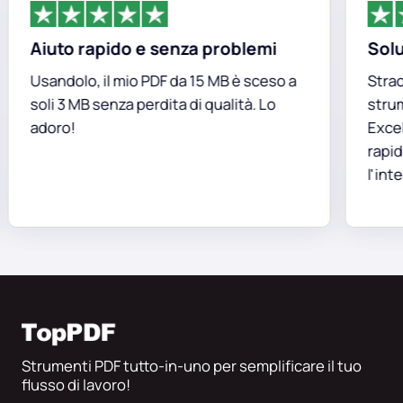
Aiuto rapido e senza problemi
Soluzi
Usandolo, il mio PDF da 15 MB è sceso a
Straord
soli 3 MB senza perdita di qualità. Lo
strumen
adoro!
Excel d
rapida
l'integr
Strumenti PDF tutto-in-uno per semplificare il tuo
flusso di lavoro!