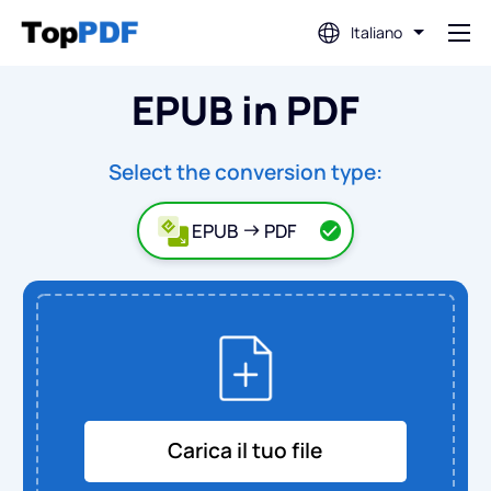
Italiano
EPUB in PDF
Modifica PDF
Traduci PDF
Select the conversion type:
EPUB
PDF
Unisci PDF
Dividi PDF
Comprimi PDF
Carica il tuo file
Converti da PDF