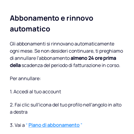
PDF in WORD
Converti in PDF
Abbonamento e rinnovo
PDF in EXCEL
automatico
WORD in PDF
Converti in JPG
PDF in PPT
Gli abbonamenti si rinnovano automaticamente
EXCEL in PDF
WORD in JPG
Contattaci
ogni mese. Se non desideri continuare, ti preghiamo
di annullare l'abbonamento
almeno 24 ore prima
PDF in JPG
PPT in PDF
EXCEL in JPG
della
scadenza del periodo di fatturazione in corso.
Accedi
Per annullare:
JPG in PDF
PPT in JPG
1. Accedi al tuo account
EPUB in PDF
PDF in JPG
2. Fai clic sull'icona del tuo profilo nell'angolo in alto
a destra
3. Vai a
“
Piano di abbonamento
”