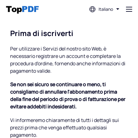
Italiano
Modifica PDF
Prima di iscriverti
Traduci PDF
Per utilizzare i Servizi del nostro sito Web, è
necessario registrare un account e completare la
procedura d'ordine, fornendo anche informazioni di
Unisci PDF
pagamento valide.
Se non sei sicuro se continuare o meno, ti
Dividi PDF
consigliamo di annullare l'abbonamento prima
della fine del periodo di prova o di fatturazione per
evitare addebiti indesiderati.
Comprimi PDF
Vi informeremo chiaramente di tutti i dettagli sui
prezzi prima che venga effettuato qualsiasi
Converti da PDF
pagamento.