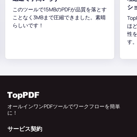
ショ
このツールで15MBのPDFが品質を落とす
ことなく3MBまで圧縮できました。素晴
TopP
らしいです！
ほど効
性を保
す。
オールインワンPDFツールでワークフローを簡単
に！
サービス契約