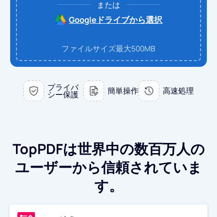
または
PDF → Word
PDFに変換
Googleドライブから選択
PDF → Excel
Word → PDF
JPGに変換
ファイルサイズ最大500MB
PDF → PPT
Excel → PDF
Word → JPG
お問い合わせ
プライバ
簡単操作
高速処理
シー保護
PDF → JPG
PPT → PDF
Excel → JPG
ログイン
JPG → PDF
PPT → JPG
TopPDFは世界中の数百万人の
EPUB → PDF
PDF → JPG
ユーザーから信頼されていま
す。