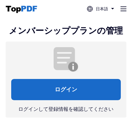
日本語
PDF編集
メンバーシッププランの管理
PDF翻訳
PDF結合
PDF分割
ログイン
PDF圧縮
ログインして登録情報を確認してください
PDFから変換