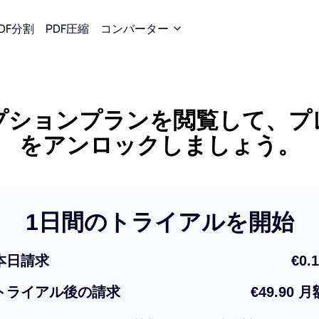
DF分割
PDF圧縮
コンバーター
変換
PDFに変換
JPGに変換
プションプランを閲覧して、プ
 → Word
Word → PDF
Word → JP
をアンロックしましょう。
→ Excel
Excel → PDF
Excel → JP
 → PPT
PPT → PDF
PPT → JPG
1日間のトライアルを開始
 → JPG
JPG → PDF
PDF → JPG
本日請求
EPUB → PDF
€0.
トライアル後の請求
€49.90 月