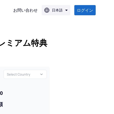
お問い合わせ
ログイン
日本語
レミアム特典
G
G
Select Country
10
額