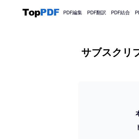
PDF編集
PDF翻訳
PDF結合
P
PDFから
サブスクリ
PDF
PDF 
PDF
PDF