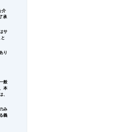
を介
了承
はサ
こと
あり
一般
、本
は、
のみ
る義