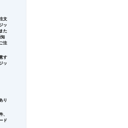
注文
ジッ
また
通知
ご注
意す
ジッ
あり
件、
ード