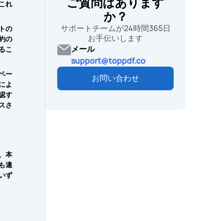
ご質問はあります
これ
か？
サポートチームが24時間365日
トの
お手伝いします
約の
メール
るこ
support@toppdf.co
ペー
お問い合わせ
によ
認す
スさ
、本
も違
いず