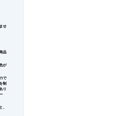
ませ
商品
色が
ので
を制
あり
ー
と、