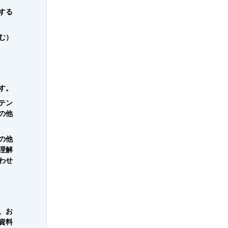
する
む）
す。
テン
の他
の他
理解
わせ
、お
資料