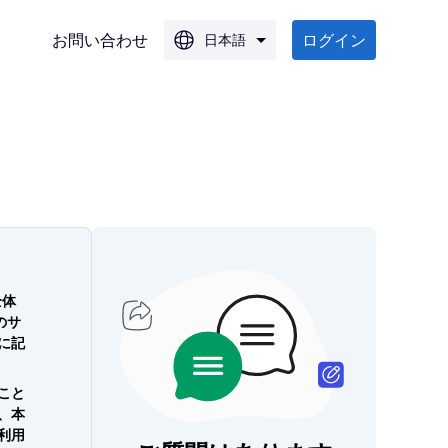
お問い合わせ
ログイン
日本語
G
G
全体
のサ
に記
こと
、本
利用