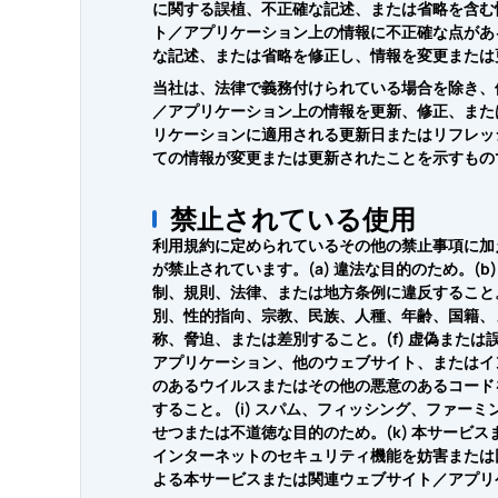
に関する誤植、不正確な記述、または省略を含む
ト／アプリケーション上の情報に不正確な点があ
な記述、または省略を修正し、情報を変更または
当社は、法律で義務付けられている場合を除き、
／アプリケーション上の情報を更新、修正、また
リケーションに適用される更新日またはリフレッ
ての情報が変更または更新されたことを示すもの
禁止されている使用
利用規約に定められているその他の禁止事項に加
が禁止されています。(a) 違法な目的のため。(
制、規則、法律、または地方条例に違反すること。(
別、性的指向、宗教、民族、人種、年齢、国籍、
称、脅迫、または差別すること。(f) 虚偽または
アプリケーション、他のウェブサイト、またはイ
のあるウイルスまたはその他の悪意のあるコードを
すること。 (i) スパム、フィッシング、ファー
せつまたは不道徳な目的のため。(k) 本サービ
インターネットのセキュリティ機能を妨害または
よる本サービスまたは関連ウェブサイト／アプリ