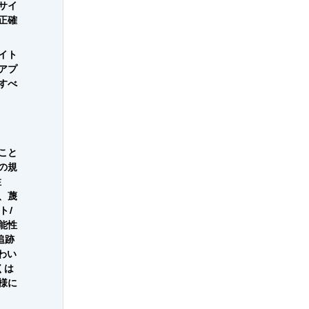
サイ
正確
イト
アプ
すべ
こと
国の規
性
、蔑
ト/
能性
追跡
わい
くは
様に