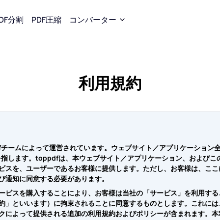
DF分割
PDF圧縮
コンバーター
変換
PDFに変換
JPGに変換
利用規約
 → Word
Word → PDF
Word → JP
→ Excel
Excel → PDF
Excel → JP
 → PPT
PPT → PDF
PPT → JPG
dfチームによって運営されています。ウェブサイト／アプリケーション
 → JPG
JPG → PDF
PDF → JPG
を指します。toppdfは、本ウェブサイト／アプリケーション、およびこ
ビスを、ユーザーであるお客様に提供します。ただし、お客様は、ここ
び通知に同意する必要があります。
EPUB → PDF
ービスを購入することにより、お客様は当社の「サービス」を利用する
約」といいます）に拘束されることに同意するものとします。これには
クによって提供される追加の利用規約およびポリシーが含まれます。本