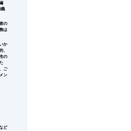
編
秘義
者の
務は
いか
的、
性の
た
、ご
メン
など