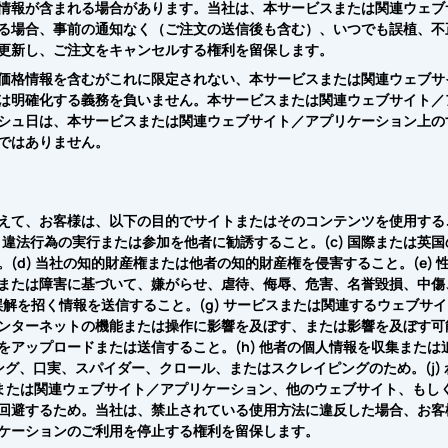
情報が含まれる場合があります。当社は、本サービスまたは関連ウェブ
る場合、事前の通知なく（ご注文の送信後も含む）、いつでも誤植、不
更新し、ご注文をキャンセルする権利を留保します。
価格情報を含むがこれに限定されない、本サービスまたは関連ウェブサ
は明確化する義務を負いません。本サービスまたは関連ウェブサイト／
シュ日は、本サービスまたは関連ウェブサイト／アプリケーション上の
ではありません。
えて、お客様は、以下の目的でサイトまたはそのコンテンツを使用する
b) 違法行為の実行または参加を他者に勧誘すること。(c) 国際または英
d) 当社の知的財産権または他者の知的財産権を侵害すること。(e) 
または障害に基づいて、嫌がらせ、虐待、侮辱、危害、名誉毀損、中傷
誤解を招く情報を送信すること。(g) サービスまたは関連するウェブサイ
ンターネットの機能または操作に影響を及ぼす、または影響を及ぼす可
アップロードまたは送信すること。(h) 他者の個人情報を収集または
ミング、口実、スパイダー、クロール、またはスクレイピングのため。(j) 
スまたは関連ウェブサイト／アプリケーション、他のウェブサイト、もし
回避するため。当社は、禁止されている使用方法に違反した場合、お客
ケーションのご利用を停止する権利を留保します。