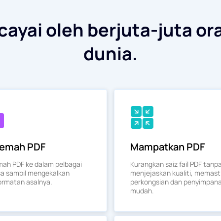
ayai oleh berjuta-juta or
dunia.
jemah PDF
Mampatkan PDF
mah PDF ke dalam pelbagai
Kurangkan saiz fail PDF tanp
a sambil mengekalkan
menjejaskan kualiti, memast
rmatan asalnya.
perkongsian dan penyimpan
mudah.