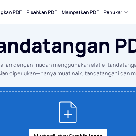
gkan PDF
Pisahkan PDF
Mampatkan PDF
Penukar
andatangan P
pada PDF
Tukar Kepada PDF
Tukar Kepada JPG
 ke WORD
WORD ke PDF
WORD ke J
talian dengan mudah menggunakan alat e-tandatang
ke EXCEL
EXCEL ke PDF
EXCEL ke J
isian diperlukan—hanya muat naik, tandatangani dan m
ke PPT
PPT ke PDF
PPT ke JPG
ke JPG
JPG ke PDF
PDF ke JPG
EPUB kepada PDF