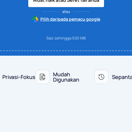
Muat naik atau Seret fail anda
atau
Pilih daripada pemacu google
Saiz sehingga 500 MB
Mudah
Privasi-Fokus
Sepanta
Digunakan