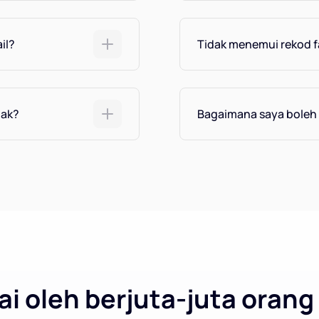
il?
Tidak menemui rekod f
tak?
Bagaimana saya bole
i oleh berjuta-juta orang 