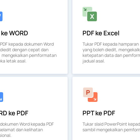
 ke WORD
PDF ke Excel
 PDF kepada dokumen Word
Tukar PDF kepada hamparan 
 diedit dengan cepat dan
yang boleh diedit, mengekal
, mengekalkan pemformatan
ketepatan data dan pemfor
ka letak asal.
jadual asal.
D ke PDF
PPT ke PDF
 dokumen Word kepada PDF
Tukar slaid PowerPoint kepa
selamat dan kelihatan
sambil mengekalkan pemfor
ional.