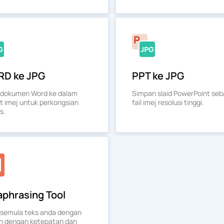
D ke JPG
PPT ke JPG
 dokumen Word ke dalam
Simpan slaid PowerPoint seb
t imej untuk perkongsian
fail imej resolusi tinggi.
s.
aphrasing Tool
 semula teks anda dengan
 dengan ketepatan dan