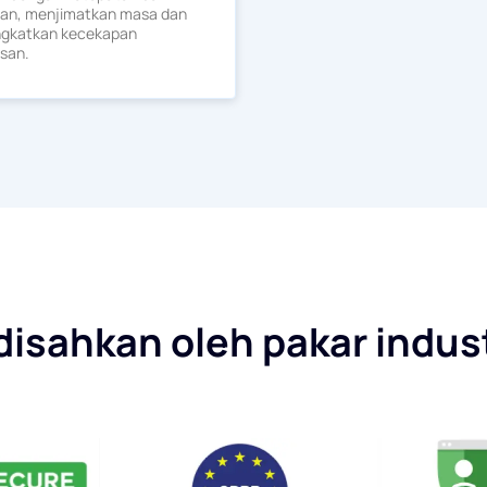
uan, menjimatkan masa dan
gkatkan kecekapan
isan.
 disahkan oleh pakar indu