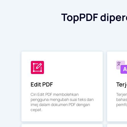
TopPDF diperc
Edit PDF
Ter
Ciri Edit PDF membolehkan
Terje
pengguna mengubah suai teks dan
bahas
imej dalam dokumen PDF dengan
pemfo
cepat.