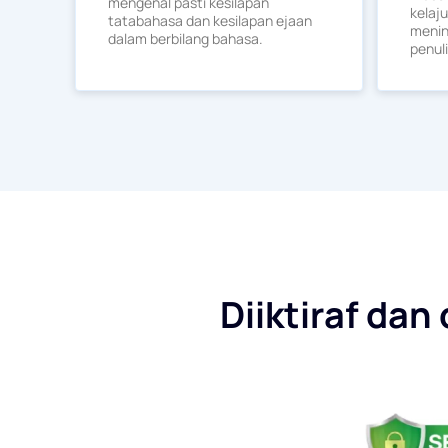
mengenal pasti kesilapan
kelaj
tatabahasa dan kesilapan ejaan
menin
dalam berbilang bahasa.
penul
Diiktiraf dan