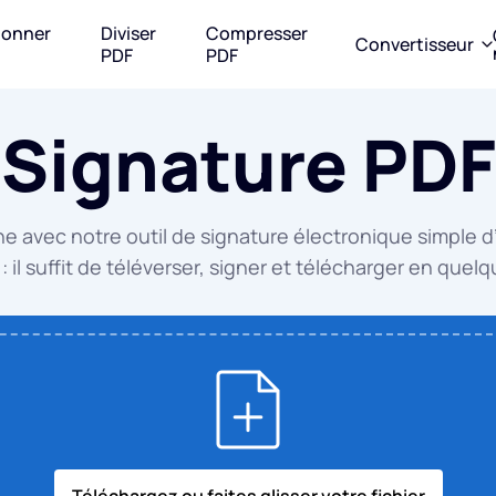
ionner
Diviser
Compresser
Convertisseur
F
PDF
PDF
Signature PDF
depuis PDF
Convertir en PDF
Convertir en JPG
 en WORD
WORD en PDF
WORD en 
e avec notre outil de signature électronique simple d’u
en EXCEL
EXCEL en PDF
EXCEL en 
s : il suffit de téléverser, signer et télécharger en que
en PPT
PPT en PDF
PPT en JP
en JPG
JPG en PDF
PDF en JPG
EPUB en PDF