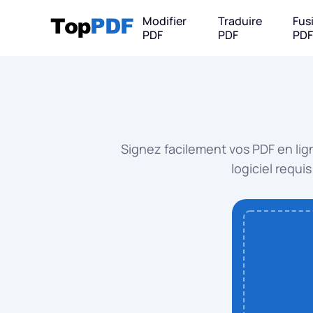
Modifier
Traduire
Fus
PDF
PDF
PD
Convertir 
PDF
Signez facilement vos PDF en lign
PDF 
logiciel requi
PDF 
PDF 